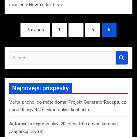
švadlen v New Yorku. První…
Stránkování
Previous
1
…
5
6
příspěvků
S
e
a
r
c
Nejnovější příspěvky
h
Vařte z toho, co máte doma: Projekt GeneratorReceptu.cz
spouští největší českou online kuchařku
Automyčka Express slaví 20 let na trhu novou kampaní
„Zaparkuj chytře“