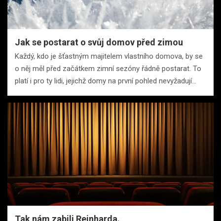
Jak se postarat o svůj domov před zimou
Každý, kdo je šťastným majitelem vlastního domova, by se
o něj měl před začátkem zimní sezóny řádně postarat. To
platí i pro ty lidi, jejichž domy na první pohled nevyžadují…
Tak nám zabili Reinharda.