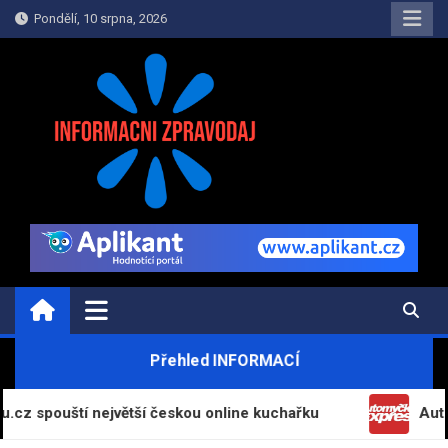
Skip
Pondělí, 10 srpna, 2026
to
content
INFORMAČNÍ-ZPRAVODAJ.CZ
Informace a zpravodajství on-line
Přehled INFORMACÍ
í největší českou online kuchařku
Automyčka Expre