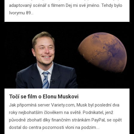
adaptovaný scénář s filmem Dej mi své jméno. Tehdy bylo
Ivorymu 89…
Točí se film o Elonu Muskovi
Jak připomíná server Variety.com, Musk byl poslední dva
roky nejbohatším člověkem na světě. Podnikatel, jenž
původně zbohatl díky finančním stránkám PayPal, se opět
dostal do centra pozornosti vloni na podzim.…