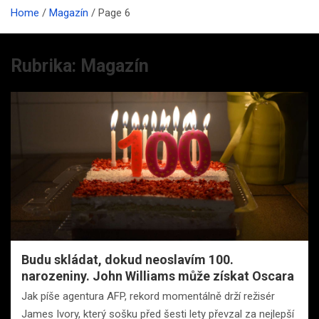
Home
Magazín
Page 6
Rubrika:
Magazín
Budu skládat, dokud neoslavím 100.
narozeniny. John Williams může získat Oscara
Jak píše agentura AFP, rekord momentálně drží režisér
James Ivory, který sošku před šesti lety převzal za nejlepší