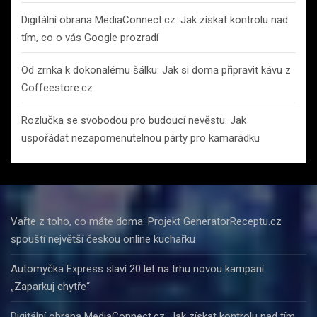
Digitální obrana MediaConnect.cz: Jak získat kontrolu nad
tím, co o vás Google prozradí
Od zrnka k dokonalému šálku: Jak si doma připravit kávu z
Coffeestore.cz
Rozlučka se svobodou pro budoucí nevěstu: Jak
uspořádat nezapomenutelnou párty pro kamarádku
Vařte z toho, co máte doma: Projekt GeneratorReceptu.cz
spouští největší českou online kuchařku
Automyčka Express slaví 20 let na trhu novou kampaní
„Zaparkuj chytře“
Digitální obrana MediaConnect.cz: Jak získat kontrolu nad tím,