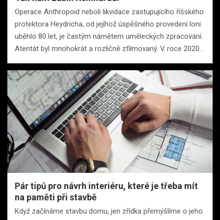
Operace Anthropoid neboli likvidace zastupujícího říšského
protektora Heydricha, od jejíhož úspěšného provedení loni
uběhlo 80 let, je častým námětem uměleckých zpracování.
Atentát byl mnohokrát a rozličně zfilmovaný. V roce 2020…
Pár tipů pro návrh interiéru, které je třeba mít
na paměti při stavbě
Když začínáme stavbu domu, jen zřídka přemýšlíme o jeho