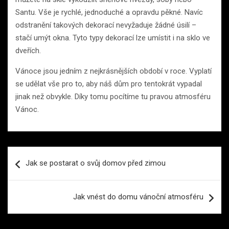
Santu. Vše je rychlé, jednoduché a opravdu pěkné. Navíc
odstranění takových dekorací nevyžaduje žádné úsilí –
stačí umýt okna. Tyto typy dekorací lze umístit i na sklo ve
dveřích.
Vánoce jsou jedním z nejkrásnějších období v roce. Vyplatí
se udělat vše pro to, aby náš dům pro tentokrát vypadal
jinak než obvykle. Díky tomu pocítíme tu pravou atmosféru
Vánoc.
Navigace
Jak se postarat o svůj domov před zimou
pro
příspěvek
Jak vnést do domu vánoční atmosféru