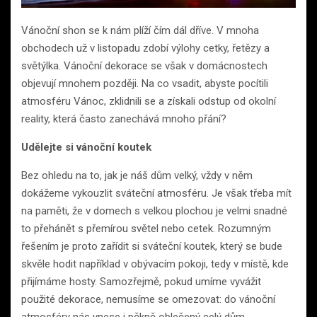
Vánoční shon se k nám plíží čím dál dříve. V mnoha
obchodech už v listopadu zdobí výlohy cetky, řetězy a
světýlka. Vánoční dekorace se však v domácnostech
objevují mnohem později. Na co vsadit, abyste pocítili
atmosféru Vánoc, zklidnili se a získali odstup od okolní
reality, která často zanechává mnoho přání?
Udělejte si vánoční koutek
Bez ohledu na to, jak je náš dům velký, vždy v něm
dokážeme vykouzlit sváteční atmosféru. Je však třeba mít
na paměti, že v domech s velkou plochou je velmi snadné
to přehánět s přemírou světel nebo cetek. Rozumným
řešením je proto zařídit si sváteční koutek, který se bude
skvěle hodit například v obývacím pokoji, tedy v místě, kde
přijímáme hosty. Samozřejmě, pokud umíme vyvážit
použité dekorace, nemusíme se omezovat: do vánoční