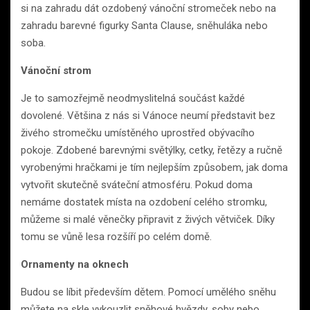
si na zahradu dát ozdobený vánoční stromeček nebo na
zahradu barevné figurky Santa Clause, sněhuláka nebo
soba.
Vánoční strom
Je to samozřejmě neodmyslitelná součást každé
dovolené. Většina z nás si Vánoce neumí představit bez
živého stromečku umístěného uprostřed obývacího
pokoje. Zdobené barevnými světýlky, cetky, řetězy a ručně
vyrobenými hračkami je tím nejlepším způsobem, jak doma
vytvořit skutečně sváteční atmosféru. Pokud doma
nemáme dostatek místa na ozdobení celého stromku,
můžeme si malé věnečky připravit z živých větviček. Díky
tomu se vůně lesa rozšíří po celém domě.
Ornamenty na oknech
Budou se líbit především dětem. Pomocí umělého sněhu
můžete na skle vykouzlit sněhové hvězdy, soby nebo