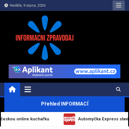
Skip
Neděle, 9 srpna, 2026
to
content
INFORMAČNÍ-ZPRAVODAJ.CZ
Informace a zpravodajství on-line
Přehled INFORMACÍ
nline kuchařku
Automyčka Express slaví 20 let na 