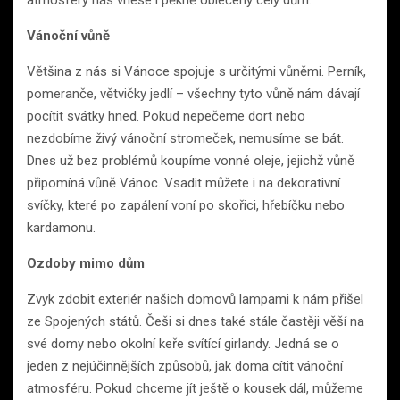
atmosféry nás vnese i pěkně oblečený celý dům.
Vánoční vůně
Většina z nás si Vánoce spojuje s určitými vůněmi. Perník,
pomeranče, větvičky jedlí – všechny tyto vůně nám dávají
pocítit svátky hned. Pokud nepečeme dort nebo
nezdobíme živý vánoční stromeček, nemusíme se bát.
Dnes už bez problémů koupíme vonné oleje, jejichž vůně
připomíná vůně Vánoc. Vsadit můžete i na dekorativní
svíčky, které po zapálení voní po skořici, hřebíčku nebo
kardamonu.
Ozdoby mimo dům
Zvyk zdobit exteriér našich domovů lampami k nám přišel
ze Spojených států. Češi si dnes také stále častěji věší na
své domy nebo okolní keře svítící girlandy. Jedná se o
jeden z nejúčinnějších způsobů, jak doma cítit vánoční
atmosféru. Pokud chceme jít ještě o kousek dál, můžeme