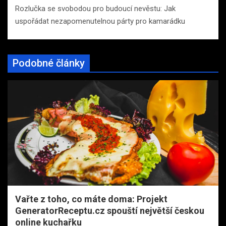
Rozlučka se svobodou pro budoucí nevěstu: Jak
uspořádat nezapomenutelnou párty pro kamarádku
Podobné články
Vařte z toho, co máte doma: Projekt
GeneratorReceptu.cz spouští největší českou
online kuchařku