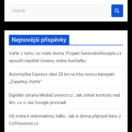
S
e
a
r
c
Nejnovější příspěvky
h
Vařte z toho, co máte doma: Projekt GeneratorReceptu.cz
spouští největší českou online kuchařku
Automyčka Express slaví 20 let na trhu novou kampaní
„Zaparkuj chytře“
Digitální obrana MediaConnect.cz: Jak získat kontrolu nad
tím, co o vás Google prozradí
Od zrnka k dokonalému šálku: Jak si doma připravit kávu z
Coffeestore.cz