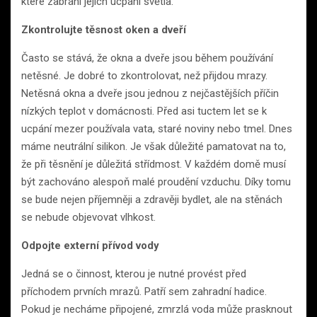
které zabrání jejich ucpání světla.
Zkontrolujte těsnost oken a dveří
Často se stává, že okna a dveře jsou během používání
netěsné. Je dobré to zkontrolovat, než přijdou mrazy.
Netěsná okna a dveře jsou jednou z nejčastějších příčin
nízkých teplot v domácnosti. Před asi tuctem let se k
ucpání mezer používala vata, staré noviny nebo tmel. Dnes
máme neutrální silikon. Je však důležité pamatovat na to,
že při těsnění je důležitá střídmost. V každém domě musí
být zachováno alespoň malé proudění vzduchu. Díky tomu
se bude nejen příjemněji a zdravěji bydlet, ale na stěnách
se nebude objevovat vlhkost.
Odpojte externí přívod vody
Jedná se o činnost, kterou je nutné provést před
příchodem prvních mrazů. Patří sem zahradní hadice.
Pokud je necháme připojené, zmrzlá voda může prasknout