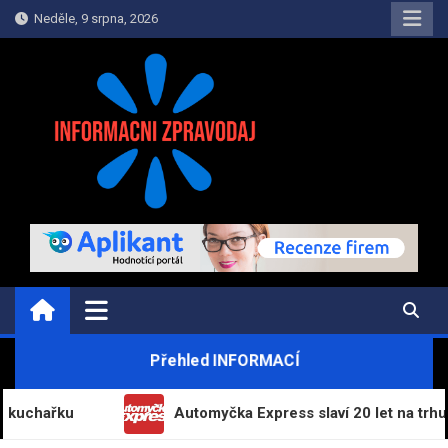
Skip
Neděle, 9 srpna, 2026
to
content
INFORMAČNÍ-ZPRAVODAJ.CZ
Informace a zpravodajství on-line
Přehled INFORMACÍ
ku
Automyčka Express slaví 20 let na trhu novou k