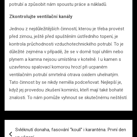
potrubí a způsobit nám spoustu práce a nákladů.
Zkontrolujte ventilační kanály
Jednou z nejdůležitějších činností, kterou je třeba provést
před zimou, ještě před spuštěním ústředního topení, je
kontrola průchodnosti vzduchotechnického potrubí. To je
důležité zejména v případě, že se v domě topí uhlím nebo
plynem a kamna nejsou umístěna v kotelně. I u kamen s
uzavřenou spalovací komorou hrozí při ucpaném
ventilačním potrubí smrtelná otrava oxidem uhelnatým.
Tato činnost by se nikdy neměla podceňovat. Nejlepší je,
když jej provedou zkušení kominíci, kteří mají také bohaté
znalosti. To nám pomůže vyhnout se skutečnému neštěstí.
Navigace
Svléknutí donaha, fasování “koulí” i karanténa. První den
pro