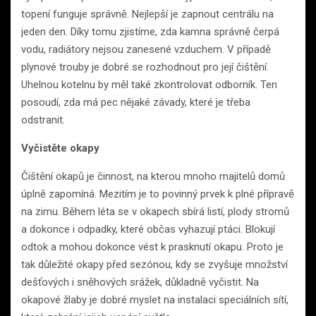
topení funguje správně. Nejlepší je zapnout centrálu na
jeden den. Díky tomu zjistíme, zda kamna správně čerpá
vodu, radiátory nejsou zanesené vzduchem. V případě
plynové trouby je dobré se rozhodnout pro její čištění.
Uhelnou kotelnu by měl také zkontrolovat odborník. Ten
posoudí, zda má pec nějaké závady, které je třeba
odstranit.
Vyčistěte okapy
Čištění okapů je činnost, na kterou mnoho majitelů domů
úplně zapomíná. Mezitím je to povinný prvek k plné přípravě
na zimu. Během léta se v okapech sbírá listí, plody stromů
a dokonce i odpadky, které občas vyhazují ptáci. Blokují
odtok a mohou dokonce vést k prasknutí okapu. Proto je
tak důležité okapy před sezónou, kdy se zvyšuje množství
dešťových i sněhových srážek, důkladně vyčistit. Na
okapové žlaby je dobré myslet na instalaci speciálních sítí,