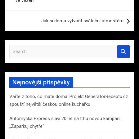
ve vězení
příspěvek
Jak si doma vytvořit sváteční atmosféru
S
e
a
r
c
Nejnovější příspěvky
h
Vařte z toho, co máte doma: Projekt GeneratorReceptu.cz
spouští největší českou online kuchařku
Automyčka Express slaví 20 let na trhu novou kampaní
„Zaparkuj chytře“