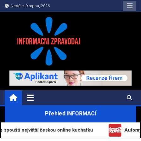
Skip
Neděle, 9 srpna, 2026
to
content
INFORMAČNÍ-ZPRAVODAJ.CZ
Informace a zpravodajství on-line
Přehled INFORMACÍ
největší českou online kuchařku
Automyčka Express