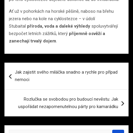
Ať už v pohorkách na horské pěšině, naboso na břehu
jezera nebo na kole na cyklostezce – v údolí
Stubaital
příroda, voda a daleké výhledy
spoluvytvářejí
bezpočet letních zážitků, který
příjemně osvěží a
zanechají trvalý dojem
.
Navigace
Jak zajistit svého miláčka snadno a rychle pro případ
pro
nemoci
příspěvek
Rozlučka se svobodou pro budoucí nevěstu: Jak
uspořádat nezapomenutelnou párty pro kamarádku