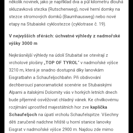
několik novinek, jako je například dva a půl kilometru dlouhá
skluzavková stezka (Rutschenweg), nové herní domky na
stezce stromových domků (Baumhausweg) nebo nové
etapy na Stubaiské cyklostezce (cyklotrase č. 19).
V nejvyšších sférách: úchvatné výhledy z nadmořské
výšky 3000 m
Nejkrásnější výhledy na údolí Stubaital se otevírají z
vrcholové plošiny „
TOP OF TYROL
“ v nadmořské výšce
3210 m, která je snadno dostupná díky lanovkám
Eisgratbahn a Schaufeljochbahn. Při obdivování
dechberoucí panoramatické scenérie se Stubaiskými
Alpami a italskými Dolomity vás v horkých letních dnech
bude příjemně osvěžovat chladný vánek. Ke chvilkovému
rozjímání uprostřed majestátních hor
zve
kaplička
Schaufeljoch
na úpatí vrcholu Schaufelspitze. Všechny
děti zaručeně nadchne hřiště u horní stanice lanovky
Eisgrat v nadmořské výšce 2900 m. Najdou zde mimo