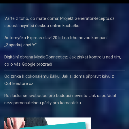
Vařte z toho, co máte doma: Projekt GeneratorReceptu.cz
spouští největší českou online kuchařku
Automyčka Express slaví 20 let na trhu novou kampaní
„Zaparkuj chytře“
Digitální obrana MediaConnect.cz: Jak získat kontrolu nad tím,
co o vás Google prozradí
Od zrnka k dokonalému šálku: Jak si doma připravit kávu z
Coffeestore.cz
Rozlučka se svobodou pro budoucí nevěstu: Jak uspořádat
nezapomenutelnou párty pro kamarádku