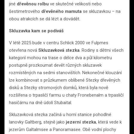
jiné
dřevěnou rolbu
ve skutečné velikosti nebo
šestimetrového
dřevěného mamuta
se skluzavkou – na
obou atrakcích se dá lézt a dovádět.
Skluzavka kam se podíváš
V létě 2025 bude v centru Schlick 2000 ve Fulpmes
otevřena nová
Skluzavková stezka
. Rodiny s dětmi všech
kategorií mohou na trase o délce dva a půl kilometru
postupně prozkoumat devět různých skluzavek
rozmístěných na sedmi stanovištích. Nekonečné klouzání
lze kombinovat s průzkumem oblíbené Stezky dřevěných
disků a Stezky stromových domků, která byla nově
rozšířena o trpasličí farmu u chaty Fronebenalm a trpasličí
hasičárnu na dně údolí Stubaital.
Skluzavková stezka začíná u horní stanice pohodlné
lanovky Galtberg, stejně jako
jezerní stezka
, která vede k
jezerům Galtalmsee a Panoramasee. Obě vodní plochy