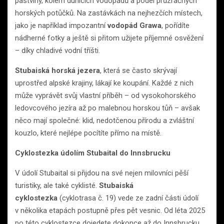
pastviny, kolem dunících vodopádů a podél průzračných
horských potůčků. Na zastávkách na nejhezčích místech,
jako je například impozantní
vodopád Grawa
, pořídíte
nádherné fotky a ještě si přitom užijete příjemné osvěžení
– díky chladivé vodní tříšti.
Stubaiská horská jezera
, která se často skrývají
uprostřed alpské krajiny, lákají ke koupání. Každé z nich
může vyprávět svůj vlastní příběh – od vysokohorského
ledovcového jezíra až po malebnou horskou tůň – avšak
něco mají společné: klid, nedotčenou přírodu a zvláštní
kouzlo, které nejlépe pocítíte přímo na místě.
Cyklostezka údolím Stubaital do Innsbrucku
V údolí Stubaital si přijdou na své nejen milovníci pěší
turistiky, ale také cyklisté.
Stubaiská
cyklostezka
(cyklotrasa č. 19) vede ze zadní části údolí
v několika etapách postupně přes pět vesnic. Od léta 2025
po této cyklostezce dojedete dokonce až do Innsbrucku.