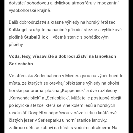
dotvářejí pohodovou a idylickou atmosféru v impozantní
vysokohorské krajině.
Další dobrodružství a krásné výhledy na horský řetězec
Kalkkögel si užijete na naučné přírodní stezce a vyhlídkové
plošině
StubaiBlick
– včetně stanic s pohádkovými
příběhy.
Voda, lesy, vřesoviště a dobrodružství na lanovkách
Serlesbahn
Ve středisku Serlesbahnen v Mieders jsou na výběr hned tři
místa, ze kterých se otevírají překrásné výhledy na okolní
horské panorama: plošina „Koppeneck“ a dvě rozhledny
„Karwendelblick“ a „Serlesblick“. Můžete je postupně obejít
po idylické stezce, která se vine kolem lesů a horských
rašelinišť. Dospělí si odpočinou v oáze klidu u křišťálově
čistých jezer v Serlesparku u horní stanice lanovky,
zatímco děti se zabaví na hřišti s vodními atrakcemi. Na