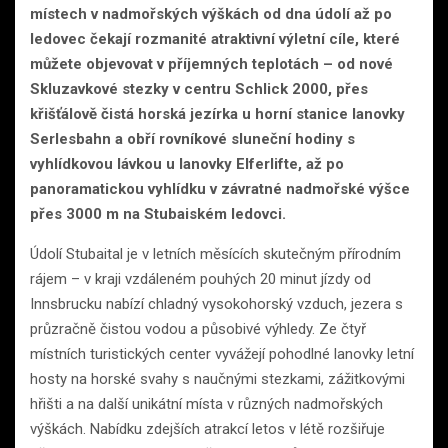
místech v nadmořských výškách od dna údolí až po
ledovec čekají rozmanité atraktivní výletní cíle, které
můžete objevovat v příjemných teplotách – od nové
Skluzavkové stezky v centru Schlick 2000, přes
křišťálově čistá horská jezírka u horní stanice lanovky
Serlesbahn a obří rovníkové sluneční hodiny s
vyhlídkovou lávkou u lanovky Elferlifte, až po
panoramatickou vyhlídku v závratné nadmořské výšce
přes 3000 m na Stubaiském ledovci.
Údolí Stubaital je v letních měsících skutečným přírodním
rájem – v kraji vzdáleném pouhých 20 minut jízdy od
Innsbrucku nabízí chladný vysokohorský vzduch, jezera s
průzračně čistou vodou a působivé výhledy. Ze čtyř
místních turistických center vyvážejí pohodlné lanovky letní
hosty na horské svahy s naučnými stezkami, zážitkovými
hřišti a na další unikátní místa v různých nadmořských
výškách. Nabídku zdejších atrakcí letos v létě rozšiřuje