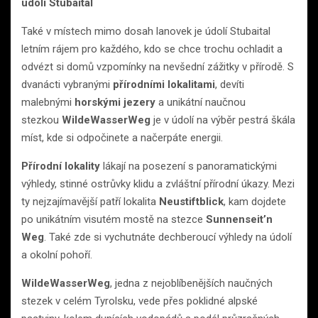
údolí Stubaital
Také v místech mimo dosah lanovek je údolí Stubaital
letním rájem pro každého, kdo se chce trochu ochladit a
odvézt si domů vzpomínky na nevšední zážitky v přírodě. S
dvanácti vybranými
přírodními lokalitami
, devíti
malebnými
horskými jezery
a unikátní naučnou
stezkou
WildeWasserWeg
je v údolí na výběr pestrá škála
míst, kde si odpočinete a načerpáte energii.
Přírodní lokality
lákají na posezení s panoramatickými
výhledy, stinné ostrůvky klidu a zvláštní přírodní úkazy. Mezi
ty nejzajímavější patří lokalita
Neustiftblick
, kam dojdete
po unikátním visutém mostě na stezce
Sunnenseit’n
Weg
. Také zde si vychutnáte dechberoucí výhledy na údolí
a okolní pohoří.
WildeWasserWeg
, jedna z nejoblíbenějších naučných
stezek v celém Tyrolsku, vede přes poklidné alpské