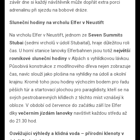
závěr dne si každý návštěvník může dopřát extra porci
adrenalinu při sjezdu na bobové dráze.
Sluneční hodiny na vrcholu Elfer v Neustift
Na vrcholu Elfer v Neustift, jednom ze
Seven Summits
Stubai
(sedmi vrcholů v údolí Stubaital), hraje důležitou roli
čas. U horní stanice lanovky Elferbahnen jsou totiž
největší
rovníkové sluneční hodiny
v Alpách s vyhlídkovou lávkou.
Působivá konstrukce z modřínového dřeva nejen zobrazuje
čas, navíc slouží jako plošina na vyhlídky na údolí a okolní
krajinu. Kromě toho jsou hodiny výchozím bodem pro řadu
pěších túr a startovací plochou pro paraglidisty, kteří se na
svých pestrobarevných křídlech z těchto míst vznášejí k
obloze. V období od července do začátku září lze Elfer
díky
večerním jízdám lanovky
navštívit každou středu až
do 21.30 hod.
Osvěžující výhledy a klidná voda – přírodní klenoty v