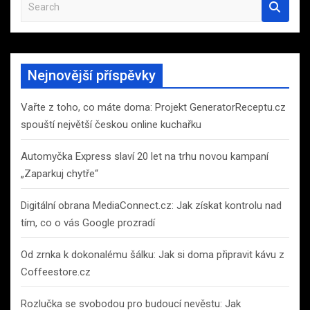
S
e
a
r
c
Nejnovější příspěvky
h
Vařte z toho, co máte doma: Projekt GeneratorReceptu.cz
spouští největší českou online kuchařku
Automyčka Express slaví 20 let na trhu novou kampaní
„Zaparkuj chytře“
Digitální obrana MediaConnect.cz: Jak získat kontrolu nad
tím, co o vás Google prozradí
Od zrnka k dokonalému šálku: Jak si doma připravit kávu z
Coffeestore.cz
Rozlučka se svobodou pro budoucí nevěstu: Jak