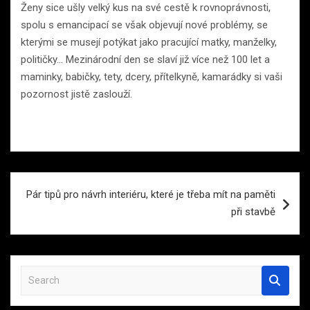
Ženy sice ušly velký kus na své cestě k rovnoprávnosti,
spolu s emancipací se však objevují nové problémy, se
kterými se musejí potýkat jako pracující matky, manželky,
političky… Mezinárodní den se slaví již více než 100 let a
maminky, babičky, tety, dcery, přítelkyně, kamarádky si vaši
pozornost jistě zaslouží.
Navigace
Pár tipů pro návrh interiéru, které je třeba mít na paměti
pro
při stavbě
příspěvek
S
e
a