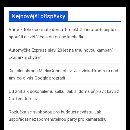
r
c
Nejnovější příspěvky
h
Vařte z toho, co máte doma: Projekt GeneratorReceptu.cz
spouští největší českou online kuchařku
Automyčka Express slaví 20 let na trhu novou kampaní
„Zaparkuj chytře“
Digitální obrana MediaConnect.cz: Jak získat kontrolu nad
tím, co o vás Google prozradí
Od zrnka k dokonalému šálku: Jak si doma připravit kávu z
Coffeestore.cz
Rozlučka se svobodou pro budoucí nevěstu: Jak
uspořádat nezapomenutelnou párty pro kamarádku