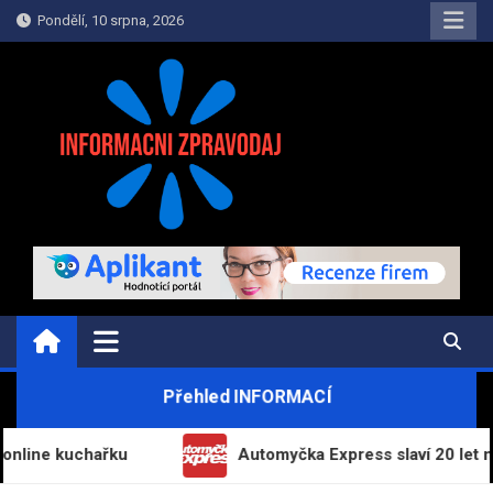
Skip
Pondělí, 10 srpna, 2026
to
content
INFORMAČNÍ-ZPRAVODAJ.CZ
Informace a zpravodajství on-line
Přehled INFORMACÍ
 kuchařku
Automyčka Express slaví 20 let na trhu 