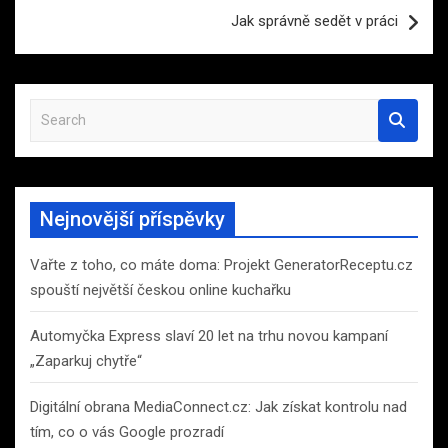
Jak správně sedět v práci
S
e
a
r
c
Nejnovější příspěvky
h
Vařte z toho, co máte doma: Projekt GeneratorReceptu.cz
spouští největší českou online kuchařku
Automyčka Express slaví 20 let na trhu novou kampaní
„Zaparkuj chytře“
Digitální obrana MediaConnect.cz: Jak získat kontrolu nad
tím, co o vás Google prozradí