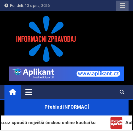
Skip
Pondělí, 10 srpna, 2026
to
content
INFORMAČNÍ-ZPRAVODAJ.CZ
Informace a zpravodajství on-line
Přehled INFORMACÍ
uští největší českou online kuchařku
Automyčka E