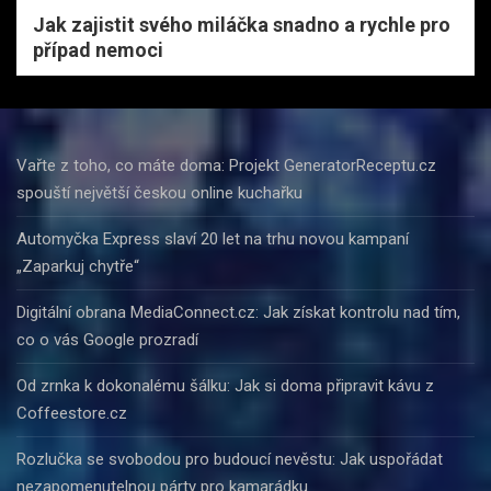
Jak zajistit svého miláčka snadno a rychle pro
případ nemoci
Vařte z toho, co máte doma: Projekt GeneratorReceptu.cz
spouští největší českou online kuchařku
Automyčka Express slaví 20 let na trhu novou kampaní
„Zaparkuj chytře“
Digitální obrana MediaConnect.cz: Jak získat kontrolu nad tím,
co o vás Google prozradí
Od zrnka k dokonalému šálku: Jak si doma připravit kávu z
Coffeestore.cz
Rozlučka se svobodou pro budoucí nevěstu: Jak uspořádat
nezapomenutelnou párty pro kamarádku