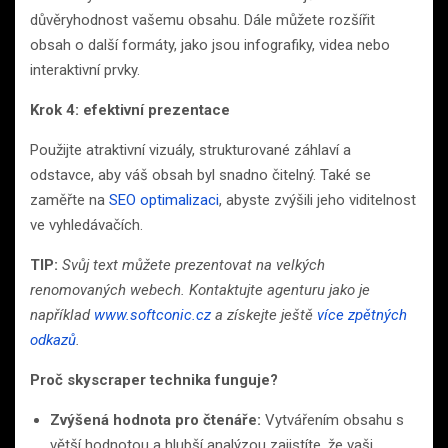
důvěryhodnost vašemu obsahu. Dále můžete rozšířit
obsah o další formáty, jako jsou infografiky, videa nebo
interaktivní prvky.
Krok 4: efektivní prezentace
Použijte atraktivní vizuály, strukturované záhlaví a
odstavce, aby váš obsah byl snadno čitelný. Také se
zaměřte na
SEO optimalizaci
, abyste zvýšili jeho viditelnost
ve vyhledávačích.
TIP:
Svůj text můžete prezentovat na velkých
renomovaných webech. Kontaktujte agenturu jako je
například
www.softconic.cz
a získejte ještě
více zpětných
odkazů
.
Proč skyscraper technika funguje?
Zvýšená hodnota pro čtenáře:
Vytvářením obsahu s
větší hodnotou a hlubší analýzou zajistíte, že vaši