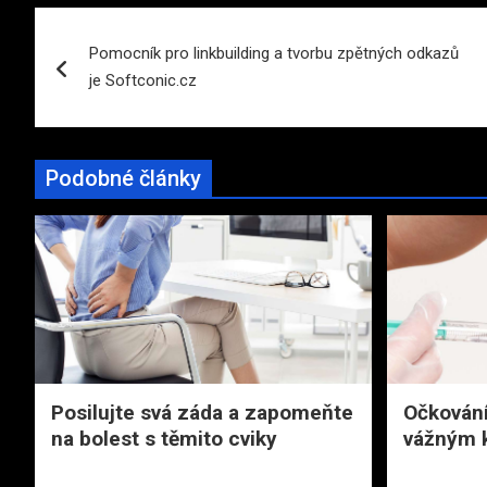
Navigace
Pomocník pro linkbuilding a tvorbu zpětných odkazů
pro
je Softconic.cz
příspěvek
Podobné články
Posilujte svá záda a zapomeňte
Očkování
na bolest s těmito cviky
vážným 