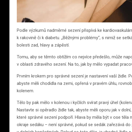
Podle výzkumů nadměrné sezení přispívá ke kardiovaskulární
k rakovině či k diabetu. „Běžnými problémy“, s nimiž se se
bolesti zad, hlavy a zápěstí.
Tomu, aby se těmto obtížím co nejvíce předešlo, může na
v oblasti zdravého sezení. Na to, jak by mělo vypadat praco
Prvním krokem pro správné sezení je nastavení vaší židle. P
abyste měli chodidla na zemi, opřená v pravém úhlu, rovno
kolenem.
Tělo by pak mělo v kolenou i kyčlích svírat pravý úhel (kole
Nastavte si opěradlo židle tak, abyste měli oporu jak v dolní,
které správné sezení podpoří. Hlava by měla být v ose těla 
okraje sedáku – není správné, pokud se sedák zařezává do