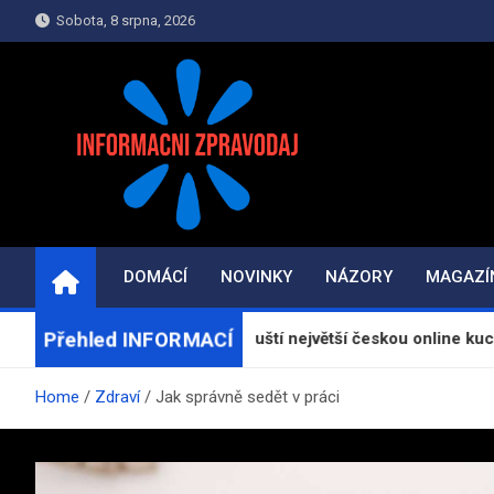
Skip
Sobota, 8 srpna, 2026
to
content
INFORMAČNÍ-ZPRAV
Informace a zpravodajství on-line
DOMÁCÍ
NOVINKY
NÁZORY
MAGAZÍ
Přehled INFORMACÍ
atorReceptu.cz spouští největší českou online kuchařku
Home
Zdraví
Jak správně sedět v práci