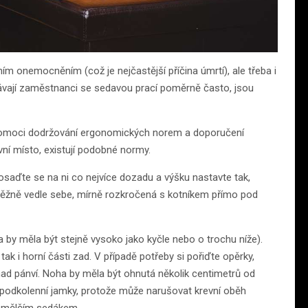
m onemocněním (což je nejčastější příčina úmrtí), ale třeba i
tkávají zaměstnanci se sedavou prací poměrně často, jsou
pomoci dodržování ergonomických norem a doporučení
vní místo, existují podobné normy.
osaďte se na ni co nejvíce dozadu a výšku nastavte tak,
běžně vedle sebe, mírně rozkročená s kotníkem přímo pod
na by měla být stejně vysoko jako kyčle nebo o trochu níže).
 tak i horní části zad. V případě potřeby si pořiďte opěrky,
nad pánví. Noha by měla být ohnutá několik centimetrů od
 podkolenní jamky, protože může narušovat krevní oběh