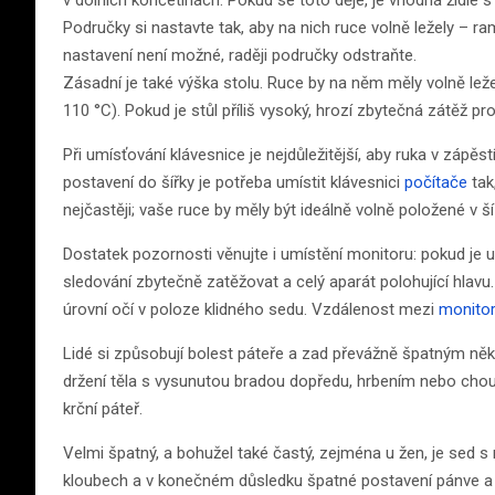
v dolních končetinách. Pokud se toto děje, je vhodná židle
Područky si nastavte tak, aby na nich ruce volně ležely – r
nastavení není možné, raději područky odstraňte.
Zásadní je také výška stolu. Ruce by na něm měly volně ležet
110 °C). Pokud je stůl příliš vysoký, hrozí zbytečná zátěž pr
Při umísťování klávesnice je nejdůležitější, aby ruka v zápě
postavení do šířky je potřeba umístit klávesnici
počítače
tak,
nejčastěji; vaše ruce by měly být ideálně volně položené v ší
Dostatek pozornosti věnujte i umístění monitoru: pokud je 
sledování zbytečně zatěžovat a celý aparát polohující hlav
úrovní očí v poloze klidného sedu. Vzdálenost mezi
monito
Lidé si způsobují bolest páteře a zad převážně špatným n
držení těla s vysunutou bradou dopředu, hrbením nebo choul
krční páteř.
Velmi špatný, a bohužel také častý, zejména u žen, je sed 
kloubech a v konečném důsledku špatné postavení pánve a t