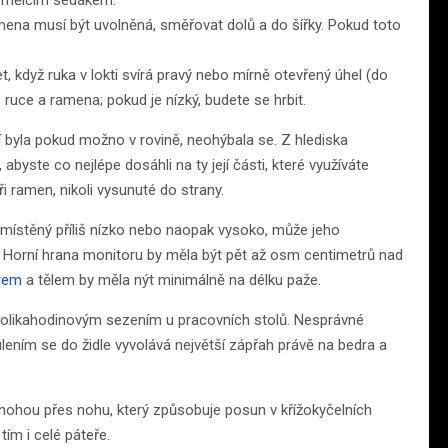
 s mělčím sedákem.
amena musí být uvolněná, směřovat dolů a do šířky. Pokud toto
, když ruka v lokti svírá pravý nebo mírně otevřený úhel (do
o ruce a ramena; pokud je nízký, budete se hrbit.
stí byla pokud možno v rovině, neohýbala se. Z hlediska
 abyste co nejlépe dosáhli na ty její části, které využíváte
ři ramen, nikoli vysunuté do strany.
umístěný příliš nízko nebo naopak vysoko, může jeho
u. Horní hrana monitoru by měla být pět až osm centimetrů nad
rem
a tělem by měla nýt minimálně na délku paže.
ěkolikahodinovým sezením u pracovních stolů. Nesprávné
ením se do židle vyvolává největší zápřah právě na bedra a
s nohou přes nohu, který způsobuje posun v křížokyčelních
ím i celé páteře.