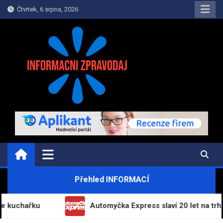
Skip
Čtvrtek, 6 srpna, 2026
to
content
INFORMAČNÍ-ZPRAVODAJ.CZ
Informace a zpravodajství on-line
Přehled INFORMACÍ
řku
Automyčka Express slaví 20 let na trhu novou