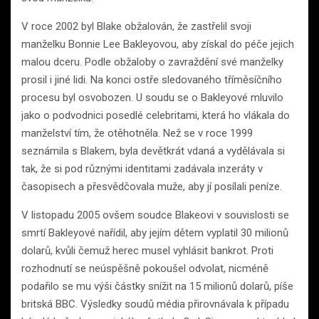
V roce 2002 byl Blake obžalován, že zastřelil svoji
manželku Bonnie Lee Bakleyovou, aby získal do péče jejich
malou dceru. Podle obžaloby o zavraždění své manželky
prosil i jiné lidi. Na konci ostře sledovaného tříměsíčního
procesu byl osvobozen. U soudu se o Bakleyové mluvilo
jako o podvodnici posedlé celebritami, která ho vlákala do
manželství tím, že otěhotněla. Než se v roce 1999
seznámila s Blakem, byla devětkrát vdaná a vydělávala si
tak, že si pod různými identitami zadávala inzeráty v
časopisech a přesvědčovala muže, aby jí posílali peníze.
V listopadu 2005 ovšem soudce Blakeovi v souvislosti se
smrtí Bakleyové nařídil, aby jejím dětem vyplatil 30 milionů
dolarů, kvůli čemuž herec musel vyhlásit bankrot. Proti
rozhodnutí se neúspěšně pokoušel odvolat, nicméně
podařilo se mu výši částky snížit na 15 milionů dolarů, píše
britská BBC. Výsledky soudů média přirovnávala k případu