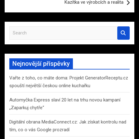
Kazítka ve výrobcích a realita
S
e
a
r
c
Nejnovější příspěvky
h
Vařte z toho, co máte doma: Projekt GeneratorReceptu.cz
spouští největší českou online kuchařku
Automyčka Express slaví 20 let na trhu novou kampaní
„Zaparkuj chytře“
Digitální obrana MediaConnect.cz: Jak získat kontrolu nad
tím, co o vás Google prozradí