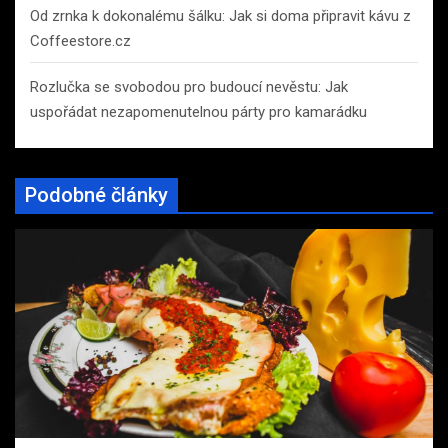
Od zrnka k dokonalému šálku: Jak si doma připravit kávu z
Coffeestore.cz
Rozlučka se svobodou pro budoucí nevěstu: Jak
uspořádat nezapomenutelnou párty pro kamarádku
Podobné články