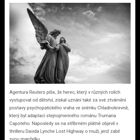
Agentura Reuters píše, že herec, který v různých rolích
vystupoval od dětství, získal uznání také za své ztvárnění
postavy psychopatického vraha ve snímku Chladnokrevně,
který byl adaptací stejnojmenného románu Trumana
Capoteho. Naposledy se na stříbrném plátně objevil v
thrilleru Davida Lynche Lost Highway o muži, jenž zabil
svou manželku.