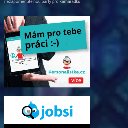
nezapomenutelnou párty pro kamarádku