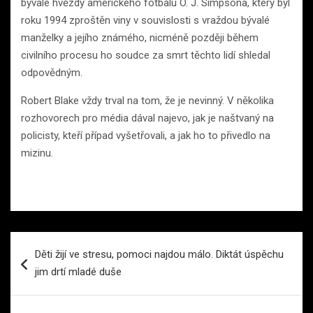
bývalé hvězdy amerického fotbalu O. J. Simpsona, který byl
roku 1994 zproštěn viny v souvislosti s vraždou bývalé
manželky a jejího známého, nicméně později během
civilního procesu ho soudce za smrt těchto lidí shledal
odpovědným.
Robert Blake vždy trval na tom, že je nevinný. V několika
rozhovorech pro média dával najevo, jak je naštvaný na
policisty, kteří případ vyšetřovali, a jak ho to přivedlo na
mizinu.
Navigace
Děti žijí ve stresu, pomoci najdou málo. Diktát úspěchu
pro
jim drtí mladé duše
příspěvek