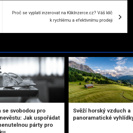
Proč se vyplatí inzerovat na KlikInzerce.cz? Váš klíč
k rychlému a efektivnímu prodeji
 se svobodou pro
Svěží horský vzduch a
nevěstu: Jak uspořádat
panoramatické vyhlídk
enutelnou párty pro
ku