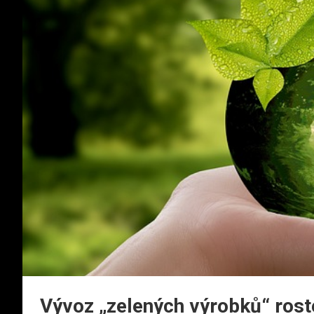
Vývoz „zelených výrobků“ roste 