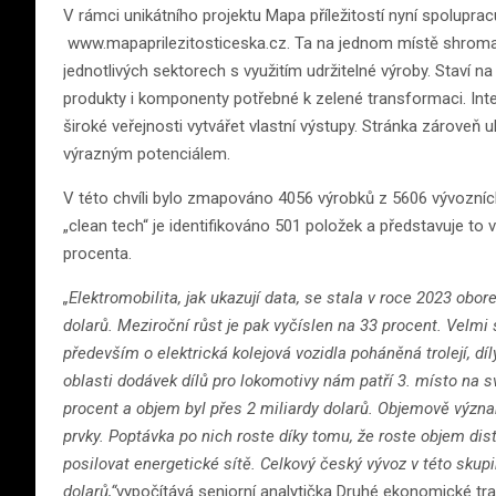
V rámci unikátního projektu Mapa příležitostí nyní spolupra
www.mapaprilezitosticeska.cz. Ta na jednom místě shroma
jednotlivých sektorech s využitím udržitelné výroby. Staví 
produkty i komponenty potřebné k zelené transformaci. Int
široké veřejnosti vytvářet vlastní výstupy. Stránka zároveň
výrazným potenciálem.
V této chvíli bylo zmapováno 4056 výrobků z 5606 vývozníc
„clean tech“ je identifikováno 501 položek a představuje to
procenta.
„Elektromobilita, jak ukazují data, se stala v roce 2023 obo
dolarů. Meziroční růst je pak vyčíslen na 33 procent. Velmi
především o elektrická kolejová vozidla poháněná trolejí, díl
oblasti dodávek dílů pro lokomotivy nám patří 3. místo na sv
procent a objem byl přes 2 miliardy dolarů. Objemově význa
prvky. Poptávka po nich roste díky tomu, že roste objem dist
posilovat energetické sítě. Celkový český vývoz v této skup
dolarů,“
vypočítává seniorní analytička Druhé ekonomické t