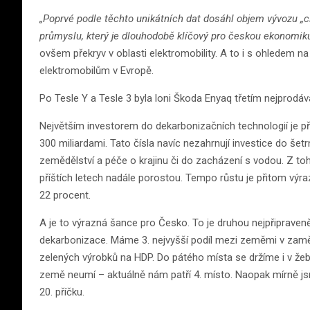
„Poprvé podle těchto unikátních dat dosáhl objem vývozu „c
průmyslu, který je dlouhodobě klíčový pro českou ekonomik
ovšem překryv v oblasti elektromobility. A to i s ohledem na
elektromobilům v Evropě.
Po Tesle Y a Tesle 3 byla loni Škoda Enyaq třetím nejprodá
Největším investorem do dekarbonizačních technologií je p
300 miliardami. Tato čísla navíc nezahrnují investice do šet
zemědělství a péče o krajinu či do zacházení s vodou. Z toh
příštích letech nadále porostou. Tempo růstu je přitom výr
22 procent.
A je to výrazná šance pro Česko. To je druhou nejpřipraveně
dekarbonizace. Máme 3. nejvyšší podíl mezi zeměmi v zaměs
zelených výrobků na HDP. Do pátého místa se držíme i v žebř
země neumí – aktuálně nám patří 4. místo. Naopak mírně jsm
20. příčku.