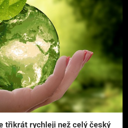
třikrát rychleji než celý český