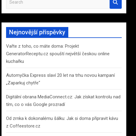
e
a
r
c
Nejnovější příspěvky
h
Vařte z toho, co máte doma: Projekt
GeneratorReceptu.cz spouští největší českou online
kuchařku
Automyčka Express slaví 20 let na trhu novou kampaní
„Zaparkuj chytře“
Digitální obrana MediaConnect.cz: Jak získat kontrolu nad
tím, co o vás Google prozradí
Od zrnka k dokonalému šálku: Jak si doma připravit kávu
z Coffeestore.cz