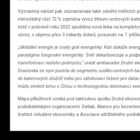
Významný nárůst pak zaznamenala také odvětví měřicích přís
mimořádný růst 72 % zejména vývoz lithium-iontových baterií
totiž v polovině roku 2022 spuštěna nová linka na komplet
vývoz, v objemu přes 3 miliardy dolarů, posunulo na 7. příčku
„Ukládání energie je svatý grál energetiky. Kdo dokáže ener
paradigma fungování energetiky. Svět dekarbonizuje a podporu
transformaci našeho průmyslu,“ uvádí ambasador Druhé ek
Draslovka se nyní pustila do segmentu sodíko-iontových bat
do bateriových úložišť nebo pro zálohovací řešení pro datacen
může změnit bitvu s Čínou o technologickou dominanci ener
Mapa příležitostí vzniká pod taktovkou spolku Druhá ekon
podnikatelskými organizacemi: Datlab, Aliance pro bezemis
Institut cirkulární ekonomiky a Asociace udržitelného podnik