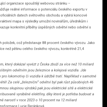
cující organizace spouštějí webovou stránku –
žďuje reálné informace o potenciálu českého exportu v
na oficiálních datech světového obchodu a vybírá koncové
eraktivní mapa s výsledky umožní novinářům, úředníkům i
 ukazuje konkrétní příběhy úspěšných odvětví nebo odvětví s
h položek, což představuje 88 procent českého vývozu. Jako
 více než pětinu celého českého vývozu, konkrétně 21,4
rem, který dokázal vyvézt z Česka zboží za více než 10 miliard
 slibným odvětvím jsou železnice a kolejová vozidla. Jde
y pro lokomotivy či vozidla k údržbě tratí. Například v samotné
ětě! Za celé „železniční“ odvětví byl pak růst působivých 46
mnou skupinou výrobků pak jsou elektrické sítě a elektrické
ribuovaně vyráběné elektřiny, díky které je potřeba budovat a
ině narostl v roce 2023 o 10 procent na 12 miliard
ransformace Lucie Beránková.