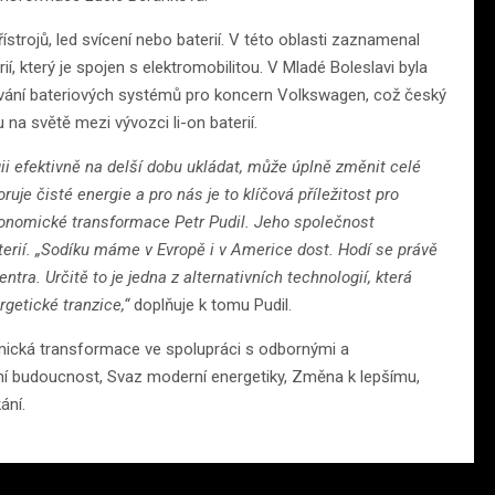
trojů, led svícení nebo baterií. V této oblasti zaznamenal
, který je spojen s elektromobilitou. V Mladé Boleslavi byla
ování bateriových systémů pro koncern Volkswagen, což český
 na světě mezi vývozci li-on baterií.
gii efektivně na delší dobu ukládat, může úplně změnit celé
je čisté energie a pro nás je to klíčová příležitost pro
onomické transformace Petr Pudil. Jeho společnost
erií. „Sodíku máme v Evropě i v Americe dost. Hodí se právě
tra. Určitě to je jedna z alternativních technologií, která
getické tranzice,“
doplňuje k tomu Pudil.
omická transformace ve spolupráci s odbornými a
ní budoucnost, Svaz moderní energetiky, Změna k lepšímu,
ání.