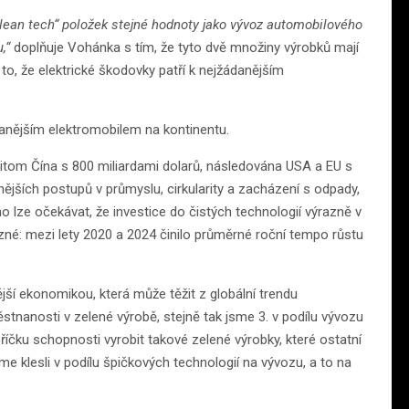
lean tech“ položek stejné hodnoty jako vývoz automobilového
u,“
doplňuje Vohánka s tím, že tyto dvě množiny výrobků mají
 to, že elektrické škodovky patří k nejžádanějším
vanějším elektromobilem na kontinentu.
řitom Čína s 800 miliardami dolarů, následována USA a EU s
rnějších postupů v průmyslu, cirkularity a zacházení s odpady,
o lze očekávat, že investice do čistých technologií výrazně v
azné: mezi lety 2020 a 2024 činilo průměrné roční tempo růstu
jší ekonomikou, která může těžit z globální trendu
tnanosti v zelené výrobě, stejně tak jsme 3. v podílu vývozu
íčku schopnosti vyrobit takové zelené výrobky, které ostatní
e klesli v podílu špičkových technologií na vývozu, a to na