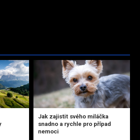
Jak zajistit svého miláčka
y
snadno a rychle pro případ
nemoci