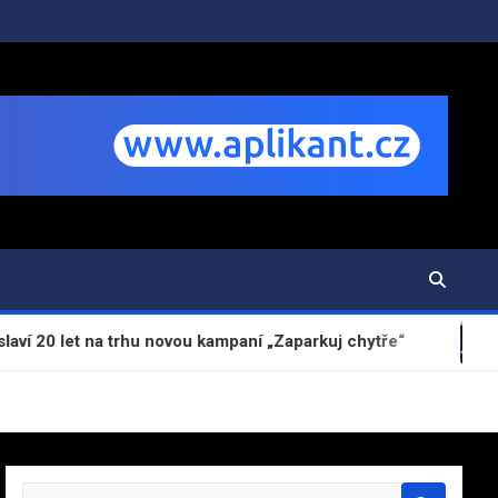
 trhu novou kampaní „Zaparkuj chytře“
Digitální o
S