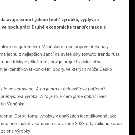
dstavuje export „clean tech“ výrobků, vyplývá z
iká ve spolupráci Druhé ekonomické transformace s
lobálním megatrendem. V loňském roce poprvé překonaly
má jednu z nejlepších šancí na světě díky tomuto trendu růst.
ace k Mapě příležitostí, což je projekt vznikající ve
m je identifikovat konkrétní obory, ve kterých může Česko
ale nezastaví se. A co je pro ni celosvětově potřeba?
průmyslová výroba. A to je to, v čem jsme dobří,“
uvedl
tin Vohánka.
ocenta. Oproti tomu výrobky v analýzách identifikované jako
dřeno nominálně v korunách šlo v roce 2023 o 5,5 bilionu korun
 zelené výrobky.