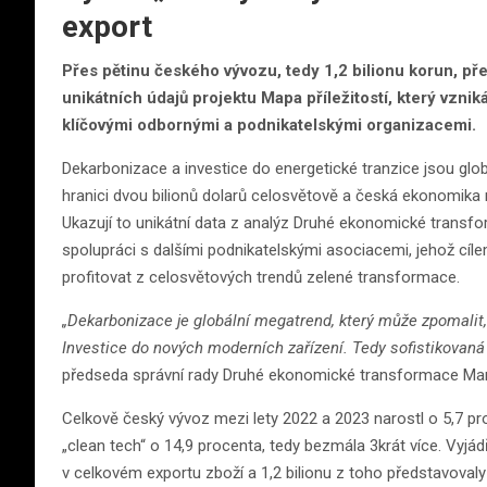
export
Přes pětinu českého vývozu, tedy 1,2 bilionu korun, pře
unikátních údajů projektu Mapa příležitostí, který vzn
klíčovými odbornými a podnikatelskými organizacemi.
Dekarbonizace a investice do energetické tranzice jsou g
hranici dvou bilionů dolarů celosvětově a česká ekonomika 
Ukazují to unikátní data z analýz Druhé ekonomické transform
spolupráci s dalšími podnikatelskými asociacemi, jehož cíle
profitovat z celosvětových trendů zelené transformace.
„Dekarbonizace je globální megatrend, který může zpomalit, 
Investice do nových moderních zařízení. Tedy sofistikovaná 
předseda správní rady Druhé ekonomické transformace Mar
Celkově český vývoz mezi lety 2022 a 2023 narostl o 5,7 pr
„clean tech“ o 14,9 procenta, tedy bezmála 3krát více. Vyjá
v celkovém exportu zboží a 1,2 bilionu z toho představovaly