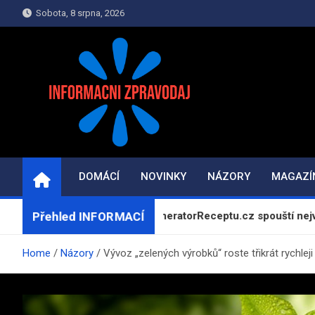
Skip
Sobota, 8 srpna, 2026
to
content
INFORMAČNÍ-ZPRAV
Informace a zpravodajství on-line
DOMÁCÍ
NOVINKY
NÁZORY
MAGAZÍ
Přehled INFORMACÍ
te doma: Projekt GeneratorReceptu.cz spouští největší českou 
Home
Názory
Vývoz „zelených výrobků“ roste třikrát rychlej