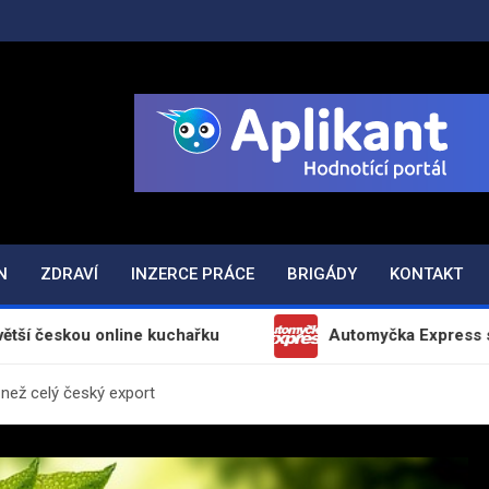
ODAJ.CZ
N
ZDRAVÍ
INZERCE PRÁCE
BRIGÁDY
KONTAKT
online kuchařku
Automyčka Express slaví 20 let na
i než celý český export