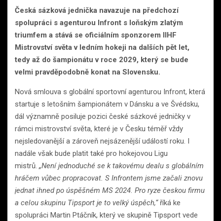
Česká sázková jednička navazuje na předchozí
spolupráci s agenturou Infront s loňským zlatým
triumfem a stává se oficiálním sponzorem IIHF
Mistrovství světa v ledním hokeji na dalších pět let,
tedy až do šampionátu v roce 2029, který se bude
velmi pravděpodobně konat na Slovensku.
Nová smlouva s globální sportovní agenturou Infront, která
startuje s letošním šampionátem v Dánsku a ve Švédsku,
dál významně posiluje pozici české sázkové jedničky v
rámci mistrovství světa, které je v Česku téměř vždy
nejsledovanější a zároveň nejsázenější událostí roku. I
nadále však bude platit také pro hokejovou Ligu
mistrů.
„Není jednoduché se k takovému dealu s globálním
hráčem vůbec propracovat. S Infrontem jsme začali znovu
jednat ihned po úspěšném MS 2024. Pro ryze českou firmu
a celou skupinu Tipsport je to velký úspěch,“
říká ke
spolupráci Martin Ptáčník, který ve skupině Tipsport vede