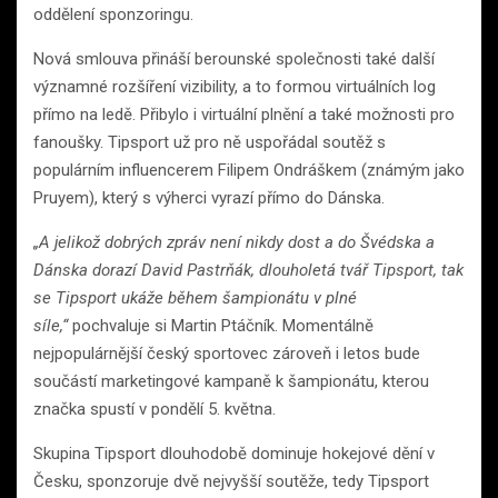
oddělení sponzoringu.
Nová smlouva přináší berounské společnosti také další
významné rozšíření vizibility, a to formou virtuálních log
přímo na ledě. Přibylo i virtuální plnění a také možnosti pro
fanoušky. Tipsport už pro ně uspořádal soutěž s
populárním influencerem Filipem Ondráškem (známým jako
Pruyem), který s výherci vyrazí přímo do Dánska.
„A jelikož dobrých zpráv není nikdy dost a do Švédska a
Dánska dorazí David Pastrňák, dlouholetá tvář Tipsport, tak
se Tipsport ukáže během šampionátu v plné
síle,“
pochvaluje si Martin Ptáčník. Momentálně
nejpopulárnější český sportovec zároveň i letos bude
součástí marketingové kampaně k šampionátu, kterou
značka spustí v pondělí 5. května.
Skupina Tipsport dlouhodobě dominuje hokejové dění v
Česku, sponzoruje dvě nejvyšší soutěže, tedy Tipsport