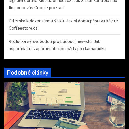
Digitální obrana MediaConnect.cz: Jak získat kontrolu nad
tím, co o vás Google prozradí
Od zrnka k dokonalému šálku: Jak si doma připravit kávu z
Coffeestore.cz
Rozlučka se svobodou pro budoucí nevěstu: Jak
uspořádat nezapomenutelnou párty pro kamarádku
Podobné články