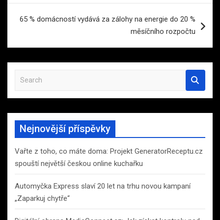
65 % domácností vydává za zálohy na energie do 20 %
měsíčního rozpočtu
S
e
a
r
c
Nejnovější příspěvky
h
Vařte z toho, co máte doma: Projekt GeneratorReceptu.cz
spouští největší českou online kuchařku
Automyčka Express slaví 20 let na trhu novou kampaní
„Zaparkuj chytře“