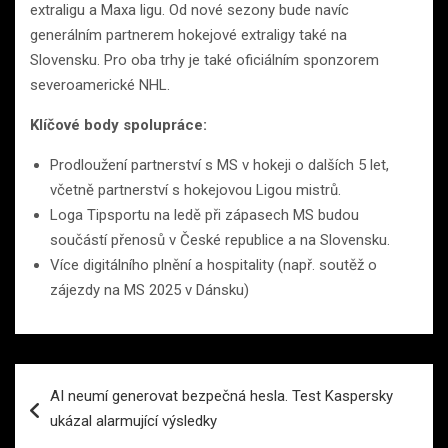
extraligu a Maxa ligu. Od nové sezony bude navíc
generálním partnerem hokejové extraligy také na
Slovensku. Pro oba trhy je také oficiálním sponzorem
severoamerické NHL.
Klíčové body spolupráce:
Prodloužení partnerství s MS v hokeji o dalších 5 let,
včetně partnerství s hokejovou Ligou mistrů.
Loga Tipsportu na ledě při zápasech MS budou
součástí přenosů v České republice a na Slovensku.
Více digitálního plnění a hospitality (např. soutěž o
zájezdy na MS 2025 v Dánsku)
Navigace
AI neumí generovat bezpečná hesla. Test Kaspersky
pro
ukázal alarmující výsledky
příspěvek