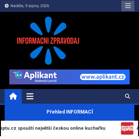
Skip
Neděle, 9 srpna, 2026
to
content
INFORMAČNÍ-ZPRAVODAJ.CZ
Informace a zpravodajství on-line
Přehled INFORMACÍ
pouští největší českou online kuchařku
Automyčka 