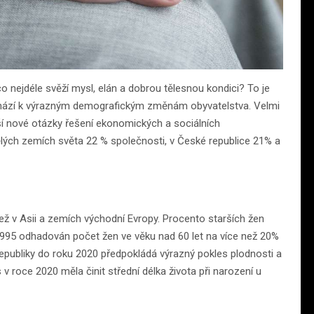
t co nejdéle svěží mysl, elán a dobrou tělesnou kondici? To je
chází k výrazným demografickým změnám obyvatelstva. Velmi
áší nové otázky řešení ekonomických a sociálních
spělých zemích světa 22 % společnosti, v České republice 21% a
než v Asii a zemích východní Evropy. Procento starších žen
 1995 odhadován počet žen ve věku nad 60 let na více než 20%
publiky do roku 2020 předpokládá výrazný pokles plodnosti a
v roce 2020 měla činit střední délka života při narození u