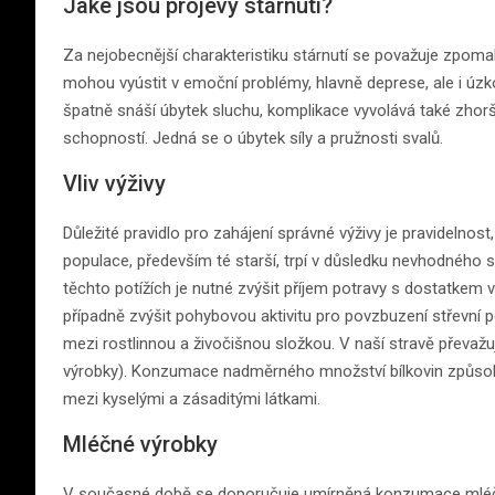
Jaké jsou projevy stárnutí?
Za nejobecnější charakteristiku stárnutí se považuje zpom
mohou vyústit v emoční problémy, hlavně deprese, ale i úzk
špatně snáší úbytek sluchu, komplikace vyvolává také zhorš
schopností. Jedná se o úbytek síly a pružnosti svalů.
Vliv výživy
Důležité pravidlo pro zahájení správné výživy je pravidelno
populace, především té starší, trpí v důsledku nevhodného 
těchto potížích je nutné zvýšit příjem potravy s dostatkem v
případně zvýšit pohybovou aktivitu pro povzbuzení střevní p
mezi rostlinnou a živočišnou složkou. V naší stravě převažuj
výrobky). Konzumace nadměrného množství bílkovin způsob
mezi kyselými a zásaditými látkami.
Mléčné výrobky
V současné době se doporučuje umírněná konzumace mléčný