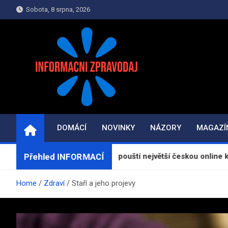
Skip
Sobota, 8 srpna, 2026
to
content
INFORMAČNÍ-ZPRAV
Informace a zpravodajství on-line
DOMÁCÍ
NOVINKY
NÁZORY
MAGAZÍ
Přehled INFORMACÍ
atorReceptu.cz spouští největší českou online kuchařku
Home
Zdraví
Staří a jeho projevy