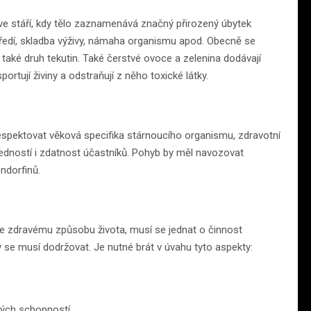
 ve stáří, kdy tělo zaznamenává značný přirozený úbytek
tředí, skladba výživy, námaha organismu apod. Obecně se
ak také druh tekutin. Také čerstvé ovoce a zelenina dodávají
ortují živiny a odstraňují z něho toxické látky.
espektovat věková specifika stárnoucího organismu, zdravotní
edností i zdatnost účastníků. Pohyb by měl navozovat
ndorfinů.
 zdravému způsobu života, musí se jednat o činnost
se musí dodržovat. Je nutné brát v úvahu tyto aspekty:
vých schopností,