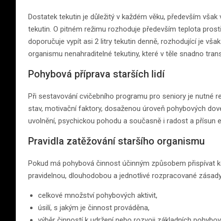
Dostatek tekutin je důležitý v každém věku, především však
tekutin. O pitném režimu rozhoduje především teplota pros
doporučuje vypít asi 2 litry tekutin denně, rozhodující je vš
organismu nenahraditelné tekutiny, které v těle snadno transp
Pohybová příprava starších lidí
Při sestavování cvičebního programu pro seniory je nutné r
stav, motivační faktory, dosaženou úroveň pohybových dov
uvolnění, psychickou pohodu a současně i radost a přísun e
Pravidla zatěžování staršího organismu
Pokud má pohybová činnost účinným způsobem přispívat ke
pravidelnou, dlouhodobou a jednotlivé rozpracované zásady 
celkové množství pohybových aktivit,
úsilí, s jakým je činnost prováděna,
výběr činností k udržení nebo rozvoji základních pohybo