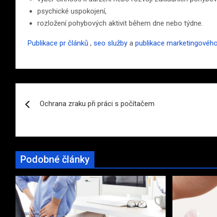
psychické uspokojení,
rozložení pohybových aktivit během dne nebo týdne.
Publikace pr článků
,
seo služby
a
publikace marketingovéh
Navigace
Ochrana zraku při práci s počítačem
pro
příspěvek
Podobné články