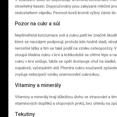
stravitelný kasein. Doporučovány jsou zakysané mléčné pro
nedostatkem vápníku. Pevnost kostí kromě výživy závisí do 
Pozor na cukr a sůl
Nepřiměřená konzumace soli a cukru patří ke značně škodl
které se navzájem podporují, protože kdo hodně sladí, obvykl
nerostné látky a tím se také podílí na vzniku osteoporózy. Ve
stoupá hladina cukru v krvi a krátkodobě se cítíme lépe a rad
cukru v krvi snižuje, takže se opět dostavuje chuť na sladké
ospalosti, vyčerpáním atd. Přemíra cukru současně způsobuj
zvyšuje nebezpečí vzniku onemocnění cukrovkou.
Vitaminy a minerály
Vitaminy a minerály hrají důležitou úlohu ve stravování a tím
vitaminových doplňků a stopových prvků, bez ohledu na způ
Tekutiny