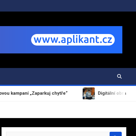
Zaparkuj chytře“
Digitální obrana MediaConnect.cz:
S