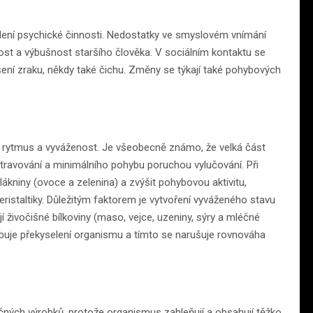
alení psychické činnosti. Nedostatky ve smyslovém vnímání
ost a výbušnost staršího člověka. V sociálním kontaktu se
ení zraku, někdy také čichu. Změny se týkají také pohybových
st, rytmus a vyváženost. Je všeobecně známo, že velká část
stravování a minimálního pohybu poruchou vylučování. Při
lákniny (ovoce a zelenina) a zvýšit pohybovou aktivitu,
eristaltiky. Důležitým faktorem je vytvoření vyváženého stavu
í živočišné bílkoviny (maso, vejce, uzeniny, sýry a mléčné
uje překyselení organismu a tímto se narušuje rovnováha
ch výrobků, protože organismus zahleňují a obsahují těžko