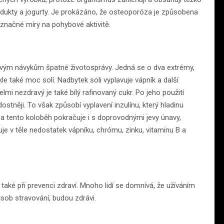
dukty a jogurty. Je prokázáno, že osteoporóza je způsobena
značné míry na pohybové aktivitě.
ivým návykům špatné životosprávy. Jedná se o dva extrémy,
e také moc solí. Nadbytek soli vyplavuje vápník a další
lmi nezdravý je také bílý rafinovaný cukr. Po jeho použití
ostněji. To však způsobí vyplavení inzulínu, který hladinu
, a tento koloběh pokračuje i s doprovodnými jevy únavy,
e v těle nedostatek vápníku, chrómu, zinku, vitaminu B a
 také při prevenci zdraví. Mnoho lidí se domnívá, že užíváním
sob stravování, budou zdrávi.