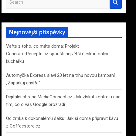
e
a
r
c
Nejnovější příspěvky
h
Vařte z toho, co máte doma: Projekt
GeneratorReceptu.cz spouští největší českou online
kuchařku
Automyčka Express slaví 20 let na trhu novou kampaní
„Zaparkuj chytře“
Digitální obrana MediaConnect.cz: Jak získat kontrolu nad
tím, co o vás Google prozradí
Od zrnka k dokonalému šálku: Jak si doma připravit kávu
z Coffeestore.cz