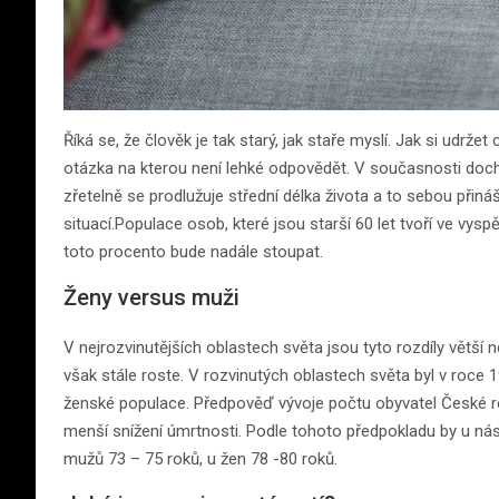
Říká se, že člověk je tak starý, jak staře myslí. Jak si udrže
otázka na kterou není lehké odpovědět. V současnosti do
zřetelně se prodlužuje střední délka života a to sebou přin
situací.Populace osob, které jsou starší 60 let tvoří ve vy
toto procento bude nadále stoupat.
Ženy versus muži
V nejrozvinutějších oblastech světa jsou tyto rozdíly větší 
však stále roste. V rozvinutých oblastech světa byl v roce
ženské populace. Předpověď vývoje počtu obyvatel České re
menší snížení úmrtnosti. Podle tohoto předpokladu by u nás 
mužů 73 – 75 roků, u žen 78 -80 roků.