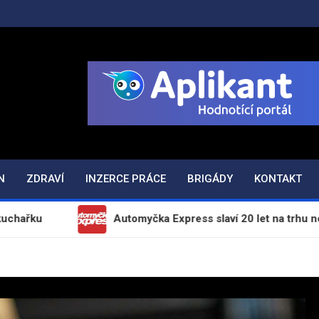
ODAJ.CZ
N
ZDRAVÍ
INZERCE PRÁCE
BRIGÁDY
KONTAKT
Automyčka Express slaví 20 let na trhu novou kampaní „