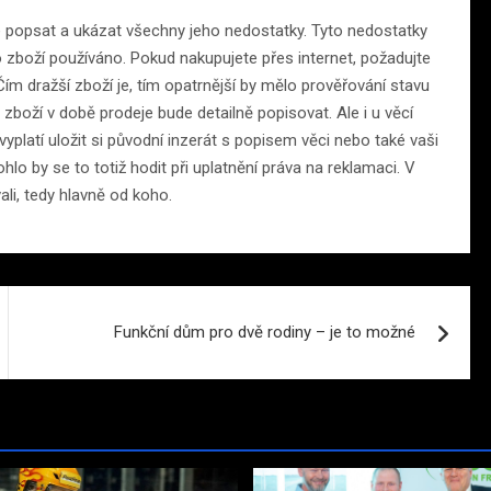
ce popsat a ukázat všechny jeho nedostatky. Tyto nedostatky
 zboží používáno. Pokud nakupujete přes internet, požadujte
 Čím dražší zboží je, tím opatrnější by mělo prověřování stavu
 zboží v době prodeje bude detailně popisovat. Ale i u věcí
 vyplatí uložit si původní inzerát s popisem věci nebo také vaši
lo by se to totiž hodit při uplatnění práva na reklamaci. V
ali, tedy hlavně od koho.
Funkční dům pro dvě rodiny – je to možné