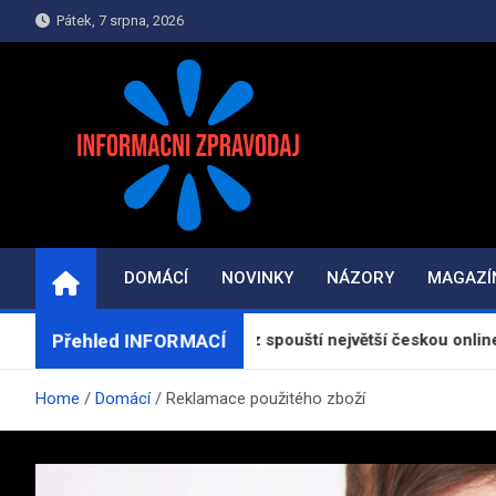
Skip
Pátek, 7 srpna, 2026
to
content
INFORMAČNÍ-ZPRAV
Informace a zpravodajství on-line
DOMÁCÍ
NOVINKY
NÁZORY
MAGAZÍ
Přehled INFORMACÍ
 GeneratorReceptu.cz spouští největší českou online kuchařku
Home
Domácí
Reklamace použitého zboží