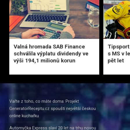
Valná hromada SAB Finance
Tipsport
schválila výplatu dividendy ve
s MS v l
výši 194,1 milionů korun
pět let
Vařte z toho, co máte doma: Projekt
GeneratorReceptu.cz spouští největší českou
online kuchařku
Automyčka Express slaví 20 let na trhu novou