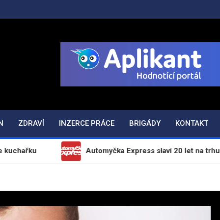
ODAJ.CZ
N
ZDRAVÍ
INZERCE PRÁCE
BRIGÁDY
KONTAKT
Automyčka Express slaví 20 let na trhu novou kam