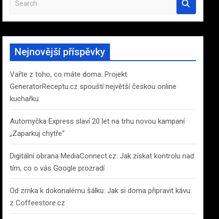
e
a
r
c
Nejnovější příspěvky
h
Vařte z toho, co máte doma: Projekt
GeneratorReceptu.cz spouští největší českou online
kuchařku
Automyčka Express slaví 20 let na trhu novou kampaní
„Zaparkuj chytře“
Digitální obrana MediaConnect.cz: Jak získat kontrolu nad
tím, co o vás Google prozradí
Od zrnka k dokonalému šálku: Jak si doma připravit kávu
z Coffeestore.cz