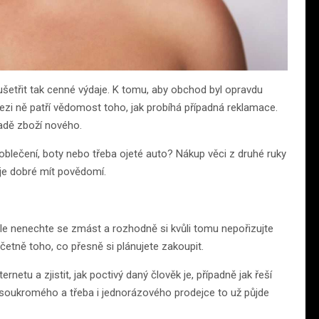
šetřit tak cenné výdaje. K tomu, aby obchod byl opravdu
ezi ně patří vědomost toho, jak probíhá případná reklamace.
adě zboží nového.
oblečení, boty nebo třeba ojeté auto? Nákup věci z druhé ruky
 je dobré mít povědomí.
le nenechte se zmást a rozhodně si kvůli tomu nepořizujte
 včetně toho, co přesně si plánujete zakoupit.
rnetu a zjistit, jak poctivý daný člověk je, případně jak řeší
ě soukromého a třeba i jednorázového prodejce to už půjde