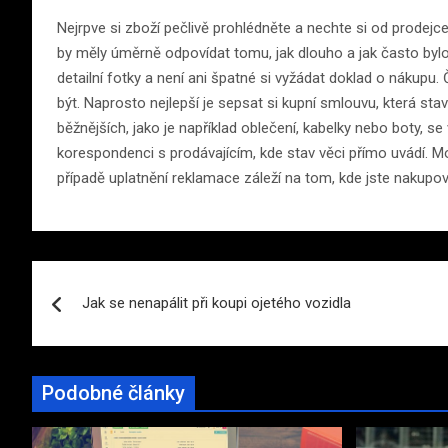
Nejrpve si zboží pečlivě prohlédněte a nechte si od prodej
by měly úměrně odpovídat tomu, jak dlouho a jak často bylo
detailní fotky a není ani špatné si vyžádat doklad o nákupu.
být. Naprosto nejlepší je sepsat si kupní smlouvu, která stav
běžnějších, jako je například oblečení, kabelky nebo boty, se
korespondenci s prodávajícím, kde stav věci přímo uvádí. Moh
případě uplatnění reklamace záleží na tom, kde jste nakupov
Navigace
Jak se nenapálit při koupi ojetého vozidla
pro
příspěvek
Podobné články