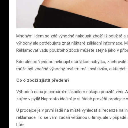
Mnohým lidem se zdá výhodné nakoupit zboží již použité a u
výhodný ale potřebujete znát některé základní informace. M
Reklamovat vadu použitého zboží můžete stejně jako v příp
Kdo alespoň jednou nekoupil starší kus nábytku, zachovalé 
může být značně výhodný, ovšem má i svá rizika, o kterých
Co o zboží zjistit předem?
Výhodná cena je primárním lákadlem nákupu použité věci. A
zajíce v pytli! Naprosto ideální je si řádně prověřit prodejce
U prodejce je v první řadě na místě vyhledat si recenze na inte
reklamace. To se vám zadaří většinou u firmy, ale v případ
hůře.