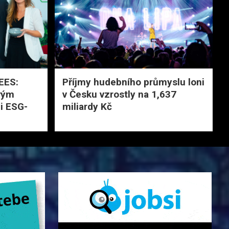
EES:
Příjmy hudebního průmyslu loni
vým
v Česku vzrostly na 1,637
i ESG-
miliardy Kč