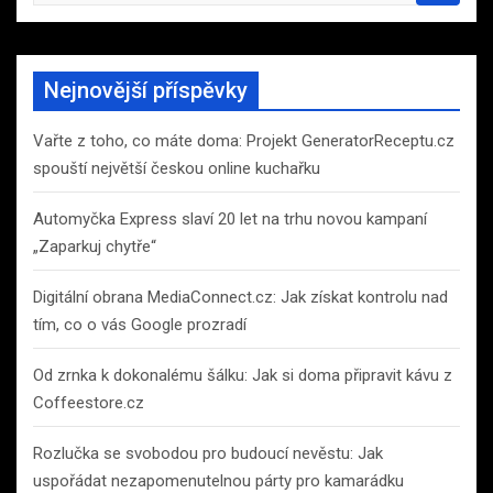
a
r
c
Nejnovější příspěvky
h
Vařte z toho, co máte doma: Projekt GeneratorReceptu.cz
spouští největší českou online kuchařku
Automyčka Express slaví 20 let na trhu novou kampaní
„Zaparkuj chytře“
Digitální obrana MediaConnect.cz: Jak získat kontrolu nad
tím, co o vás Google prozradí
Od zrnka k dokonalému šálku: Jak si doma připravit kávu z
Coffeestore.cz
Rozlučka se svobodou pro budoucí nevěstu: Jak
uspořádat nezapomenutelnou párty pro kamarádku