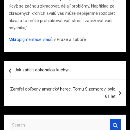
Když se začnou zkracovat, dělají problémy. Například ze
zkrácených krčních svalů vás může nepříjemně rozbolet
hlava a to může prohlubovat váš stres i zatěžovat vaši
psychiku,“
Mikropigmentace vlasů
v Praze a Táboře.
Navigace
Jak zařídit dokonalou kuchyni
pro
příspěvek
Zemřel oblíbený americký herec, Tomu Sizemorovi bylo
61 let
S
e