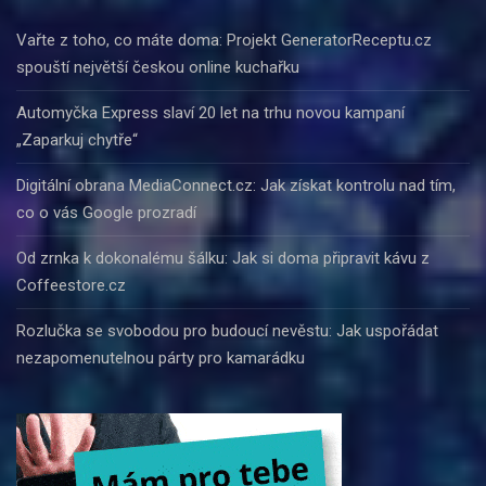
Vařte z toho, co máte doma: Projekt GeneratorReceptu.cz
spouští největší českou online kuchařku
Automyčka Express slaví 20 let na trhu novou kampaní
„Zaparkuj chytře“
Digitální obrana MediaConnect.cz: Jak získat kontrolu nad tím,
co o vás Google prozradí
Od zrnka k dokonalému šálku: Jak si doma připravit kávu z
Coffeestore.cz
Rozlučka se svobodou pro budoucí nevěstu: Jak uspořádat
nezapomenutelnou párty pro kamarádku