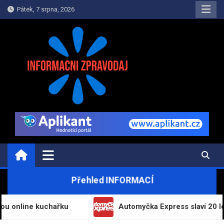
Skip
Pátek, 7 srpna, 2026
to
content
INFORMAČNÍ-ZPRAVODAJ.CZ
Informace a zpravodajství on-line
Přehled INFORMACÍ
e kuchařku
Automyčka Express slaví 20 let na trh