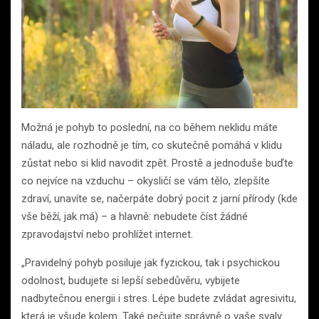
Možná je pohyb to poslední, na co během neklidu máte
náladu, ale rozhodně je tím, co skutečně pomáhá v klidu
zůstat nebo si klid navodit zpět. Prostě a jednoduše buďte
co nejvíce na vzduchu – okysličí se vám tělo, zlepšíte
zdraví, unavíte se, načerpáte dobrý pocit z jarní přírody (kde
vše běží, jak má) – a hlavně: nebudete číst žádné
zpravodajství nebo prohlížet internet.
„Pravidelný pohyb posiluje jak fyzickou, tak i psychickou
odolnost, budujete si lepší sebedůvěru, vybijete
nadbytečnou energii i stres. Lépe budete zvládat agresivitu,
která je všude kolem. Také pečujte správně o vaše svaly.