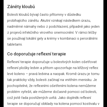
Záněty kloubů
Bolesti kloubů bývají často přítomny v důsledku
probíhajícího zánětu. Akutní vznikají následkem úrazu,
nadměrné námahy nebo z podchlazení, případně jako jeden
z projevů infekčního virového onemocnění. V rámci léčby
se používají lokální gely a krémy v kombinaci s perorálními
tabletami.
Co doporučuje reflexní terapie
Reflexní terapie doporučuje u bolestivých kolen ošetřovat
reflexní plošky ledvin a přitom upozorňuje na křížový reflex:
levé koleno – pravá ledvina a naopak. Kromě úrazu je tomu
tak prakticky vždy, bolesti začínají na vnitřním menisku. Je
pochopitelné, že reflexními ošetřeními kolena nemůžeme
problém vyřešit, ale můžeme dočasně pomoci od bolesti,
což jistě řada postižených uvítá. Jako doplněk reflexní
terapie se doporučují obklady na kolena pomocí kostivalu v