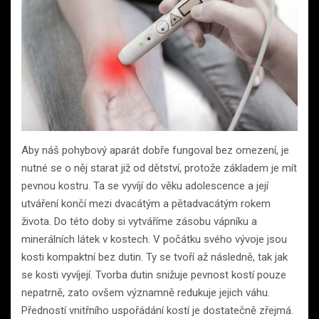
Aby náš pohybový aparát dobře fungoval bez omezení, je
nutné se o něj starat již od dětství, protože základem je mít
pevnou kostru. Ta se vyvíjí do věku adolescence a její
utváření končí mezi dvacátým a pětadvacátým rokem
života. Do této doby si vytváříme zásobu vápníku a
minerálních látek v kostech. V počátku svého vývoje jsou
kosti kompaktní bez dutin. Ty se tvoří až následně, tak jak
se kosti vyvíjejí. Tvorba dutin snižuje pevnost kostí pouze
nepatrně, zato ovšem významně redukuje jejich váhu.
Předností vnitřního uspořádání kostí je dostatečně zřejmá.