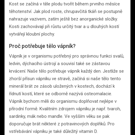
Kost se začíná v těle plodu tvořit během prvního měsíce
těhotenství. Jak plod roste, chrupavčitá tkáň se postupně
nahrazuje vazivem, zatím ještě bez anorganické složky.
Kosti zachovávají při růstu určitý tvar a u dlouhých kostí
vytvářejí kloubní plochy.
Proč potřebuje tělo vápník?
Vápník je v organismu potřebný pro správnou funkci svalů,
ledvin, dýchacího ústrojí a souvisí také se zástavou
krvácení. Naše tělo potřebuje vápník každý den. Jestliže se
zhorší přísun vápníku ve stravě, začíná si naše tělo tento
minerál brát ze zásob uložených v kostech, dochází k
řídnutí kostí, které se odborně nazývá osteomalacie.
Vápník bychom měli do organismu doplňovat nejlépe v
přírodní formě. Kvalitním zdrojem vápníku je např. tvaroh,
sardinky, mák nebo mandle. Ve vyšším věku se pak
doporučuje brát některé z potravinových doplňků. Pro
vstřebávání vápníku je také důležitý vitamin D.