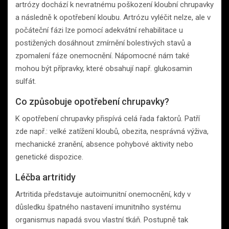
artrózy dochází k nevratnému poškození kloubní chrupavky
a následně k opotřebení kloubu. Artrózu vyléčit nelze, ale v
počáteční fázi lze pomocí adekvátní rehabilitace u
postižených dosáhnout zmírnění bolestivých stavů a
zpomalení fáze onemocnění. Nápomocné nám také
mohou být přípravky, které obsahují např. glukosamin
sulfát.
Co způsobuje opotřebení chrupavky?
K opotřebení chrupavky přispívá celá řada faktorů. Patří
zde např.: velké zatížení kloubů, obezita, nesprávná výživa,
mechanické zranění, absence pohybové aktivity nebo
genetické dispozice.
Léčba artritidy
Artritida představuje autoimunitní onemocnění, kdy v
důsledku špatného nastavení imunitního systému
organismus napadá svou vlastní tkáň. Postupně tak