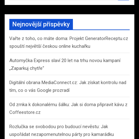
a
r
c
Nejnovější příspěvky
h
Vařte z toho, co máte doma: Projekt GeneratorReceptu.cz
spouští největší českou online kuchařku
Automyčka Express slaví 20 let na trhu novou kampaní
„Zaparkuj chytře“
Digitální obrana MediaConnect.cz: Jak získat kontrolu nad
tím, co o vás Google prozradí
Od zrnka k dokonalému šálku: Jak si doma připravit kávu z
Coffeestore.cz
Rozlučka se svobodou pro budoucí nevěstu: Jak
uspořádat nezapomenutelnou párty pro kamarádku