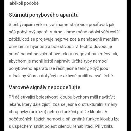
jakékoli podobě.
Stárnutí pohybového aparátu
S přibývajícím věkem začínáme stále více pociťovat, jak
náš pohybový aparát stárne. Jsme méně odolní vůči vyšší
zátěži, což se projevuje nejprve zcela nenápadně menším
omezením hybnosti a bolestivostí. Z těchto důvodu je
nutné naučit se vnímat své tělo a reagovat na změny tak,
abychom je mohli ještě napravit. Určité typy nemocí
pohybového aparátu lze řešit jedině tehdy, když jsou
odhaleny včas a dotyčný se aktivně podílí na své léčbě.
Varovné signály nepodceňujte
Při déletrvající bolestivosti kloubu bychom měli navštívit
lékaře, který dále zjistí, zda se jedná o strukturální změny
chrupavky (artrózu) nebo o funkční potíže kloubu. V
počátečních fázích nemoci a při změně funkce kloubu lze
s úspěchem snížit bolest cílenou rehabilitací. Při vzniku