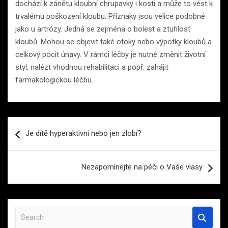
dochází k zánětu kloubní chrupavky i kosti a může to vést k
trvalému poškození kloubu. Příznaky jsou velice podobné
jako u artrózy. Jedná se zejména o bolest a ztuhlost
kloubů. Mohou se objevit také otoky nebo výpotky kloubů a
celkový pocit únavy. V rámci léčby je nutné změnit životní
styl, nalézt vhodnou rehabilitaci a popř. zahájit
farmakologickou léčbu.
Navigace
Je dítě hyperaktivní nebo jen zlobí?
pro
příspěvek
Nezapomínejte na péči o Vaše vlasy
S
e