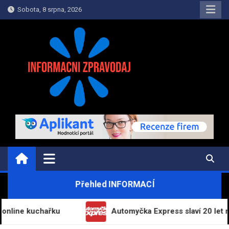
Skip
Sobota, 8 srpna, 2026
to
content
INFORMAČNÍ-ZPRAVODAJ.CZ
Informace a zpravodajství on-line
Přehled INFORMACÍ
kuchařku
Automyčka Express slaví 20 let na trhu n