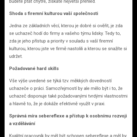
budete ptát chytře, získáte největší přehled.
Shoda s firemní kulturou vaší společnosti
Jedna ze základních věcí, kterou je dobré si ověřit, je zda
se uchazeč hodí do firmy a vašeho týmu lidsky. Tedy to,
zda je jeho přístup a priority v souladu s vaší firemní
kulturou, kterou jste ve firmě nastolili a kterou se snažíte si
udržet.
Požadované hard skills
Vše výše uvedené se týká tzv. měkkých dovedností
uchazeče o práci. Samozřejmostí by ale mělo být i to, že
uchazeč disponuje také požadovanými tvrdými vlastnostmi
a hlavně to, že je dokáže efektivně využít v praxi.
Správná míra sebereflexe a přístup k osobnímu rozvoji
a vzdělávání
Kvalitní pracovník by měl být schopen sebereflexe a měl by