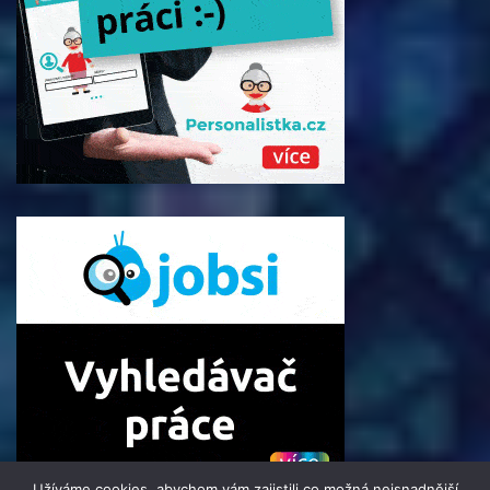
Užíváme cookies, abychom vám zajistili co možná nejsnadnější