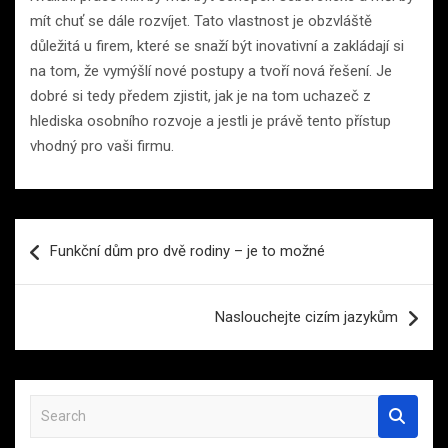
mít chuť se dále rozvíjet. Tato vlastnost je obzvláště
důležitá u firem, které se snaží být inovativní a zakládají si
na tom, že vymýšlí nové postupy a tvoří nová řešení. Je
dobré si tedy předem zjistit, jak je na tom uchazeč z
hlediska osobního rozvoje a jestli je právě tento přístup
vhodný pro vaši firmu.
Navigace
Funkční dům pro dvě rodiny – je to možné
pro
příspěvek
Naslouchejte cizím jazykům
S
e