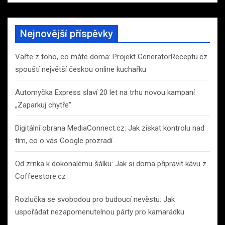
a
r
c
Nejnovější příspěvky
h
Vařte z toho, co máte doma: Projekt GeneratorReceptu.cz
spouští největší českou online kuchařku
Automyčka Express slaví 20 let na trhu novou kampaní
„Zaparkuj chytře“
Digitální obrana MediaConnect.cz: Jak získat kontrolu nad
tím, co o vás Google prozradí
Od zrnka k dokonalému šálku: Jak si doma připravit kávu z
Coffeestore.cz
Rozlučka se svobodou pro budoucí nevěstu: Jak
uspořádat nezapomenutelnou párty pro kamarádku