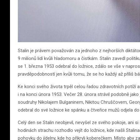
Stalin je právem považován za jednoho z nejhorších diktát
9 milionů lidí kvůli hladomoru a čistkám. Stalin zavedl polit
se 1. března 1953 odebral do ložnice, zdálo se vše v naprost
pravděpodobností jen kvůli tomu, že se ho každý až příliš bál
Ke konci svého života trpěl celou řadou zdravotních potíží 
i na konci února 1953. Večer 28. února strávil podobně jako
soudruhy Nikolajem Bulganinem, Nikitou Chruščovem, Geor
odebral do své ložnice ke spánku a čtveřice mužů odjela d
Celý den se Stalin neobjevil, nevyšel ze svého pokoje, ani s
hodinách strachu rozhodlo vejít do ložnice, kde našli Stalin
pohovku do jídelny, kde ho přikryli koberečkem. Místo aby zavo