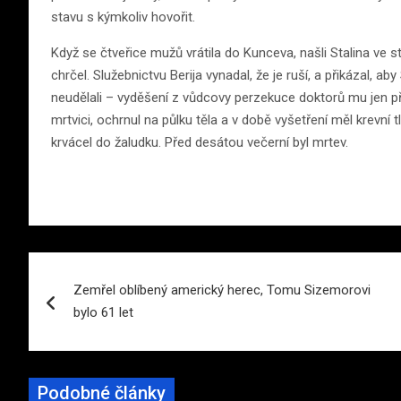
stavu s kýmkoliv hovořit.
Když se čtveřice mužů vrátila do Kunceva, našli Stalina ve st
chrčel. Služebnictvu Berija vynadal, že je ruší, a přikázal, ab
neudělali – vyděšení z vůdcovy perzekuce doktorů mu jen přil
mrtvici, ochrnul na půlku těla a v době vyšetření měl krevní t
krvácel do žaludku. Před desátou večerní byl mrtev.
Navigace
Zemřel oblíbený americký herec, Tomu Sizemorovi
pro
bylo 61 let
příspěvek
Podobné články