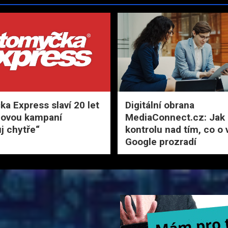
a Express slaví 20 let
Digitální obrana
novou kampaní
MediaConnect.cz: Jak 
j chytře“
kontrolu nad tím, co o 
Google prozradí