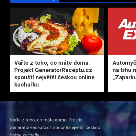
Vařte z toho, co máte doma:
Automyčk
Projekt GeneratorReceptu.cz
na trhu 
spouští největší českou online
„Zaparku
kuchařku
Vařte z toho, co máte doma: Projekt
GeneratorReceptu.cz spouští největší českou
online kuchařku