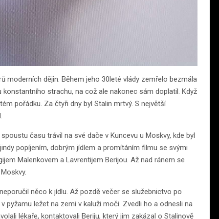
orů moderních dějin. Během jeho 30leté vlády zemřelo bezmála
iku konstantního strachu, na což ale nakonec sám doplatil. Když
ém pořádku. Za čtyři dny byl Stalin mrtvý. S největší
.
a spoustu času trávil na své dače v Kuncevu u Moskvy, kde byl
 jindy popíjením, dobrým jídlem a promítáním filmu se svými
gijem Malenkovem a Lavrentijem Berijou. Až nad ránem se
o Moskvy.
i neporučil něco k jídlu. Až pozdě večer se služebnictvo po
a v pyžamu ležet na zemi v kaluži moči. Zvedli ho a odnesli na
lali lékaře, kontaktovali Beriju, který jim zakázal o Stalinově