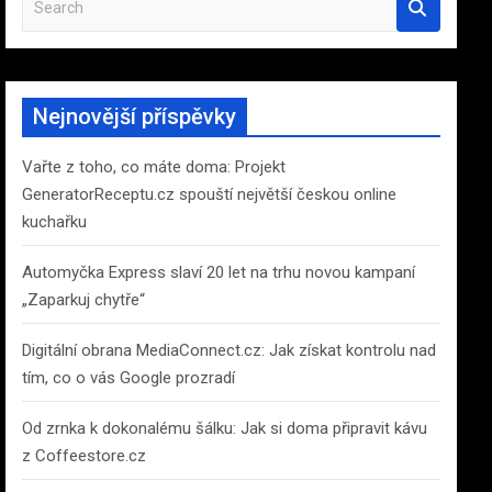
e
a
r
c
Nejnovější příspěvky
h
Vařte z toho, co máte doma: Projekt
GeneratorReceptu.cz spouští největší českou online
kuchařku
Automyčka Express slaví 20 let na trhu novou kampaní
„Zaparkuj chytře“
Digitální obrana MediaConnect.cz: Jak získat kontrolu nad
tím, co o vás Google prozradí
Od zrnka k dokonalému šálku: Jak si doma připravit kávu
z Coffeestore.cz