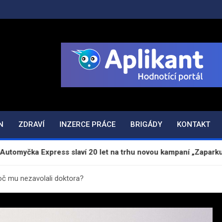
ODAJ.CZ
N
ZDRAVÍ
INZERCE PRÁCE
BRIGÁDY
KONTAKT
xpress slaví 20 let na trhu novou kampaní „Zaparkuj chytře“
roč mu nezavolali doktora?