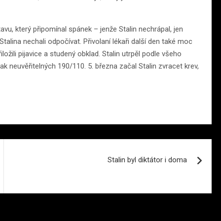
avu, který připomínal spánek – jenže Stalin nechrápal, jen
y Stalina nechali odpočívat. Přivolaní lékaři další den také moc
ožili pijavice a studený obklad. Stalin utrpěl podle všeho
lak neuvěřitelných 190/110. 5. března začal Stalin zvracet krev,
Stalin byl diktátor i doma