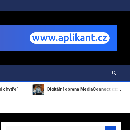
Digitální obrana MediaConnect.cz: Jak získat kontro
S