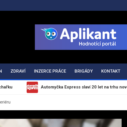
ODAJ.CZ
N
ZDRAVÍ
INZERCE PRÁCE
BRIGÁDY
KONTAKT
Automyčka Express slaví 20 let na trhu novou kampaní „
eriéru