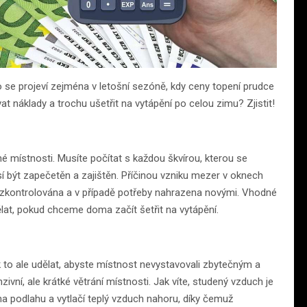
o se projeví zejména v letošní sezóně, kdy ceny topení prudce
t náklady a trochu ušetřit na vytápění po celou zimu? Zjistit!
é místnosti. Musíte počítat s každou škvírou, kterou se
í být zapečetěn a zajištěn. Příčinou vzniku mezer v oknech
t zkontrolována a v případě potřeby nahrazena novými. Vhodné
dělat, pokud chceme doma začít šetřit na vytápění.
k to ale udělat, abyste místnost nevystavovali zbytečným a
vní, ale krátké větrání místnosti. Jak víte, studený vzduch je
na podlahu a vytlačí teplý vzduch nahoru, díky čemuž