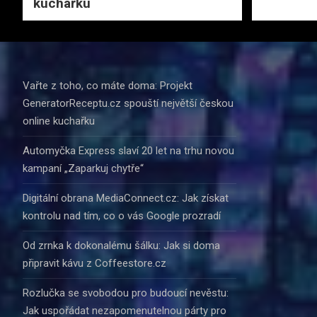
kuchařku
Vařte z toho, co máte doma: Projekt
GeneratorReceptu.cz spouští největší českou
online kuchařku
Automyčka Express slaví 20 let na trhu novou
kampaní „Zaparkuj chytře“
Digitální obrana MediaConnect.cz: Jak získat
kontrolu nad tím, co o vás Google prozradí
Od zrnka k dokonalému šálku: Jak si doma
připravit kávu z Coffeestore.cz
Rozlučka se svobodou pro budoucí nevěstu:
Jak uspořádat nezapomenutelnou párty pro