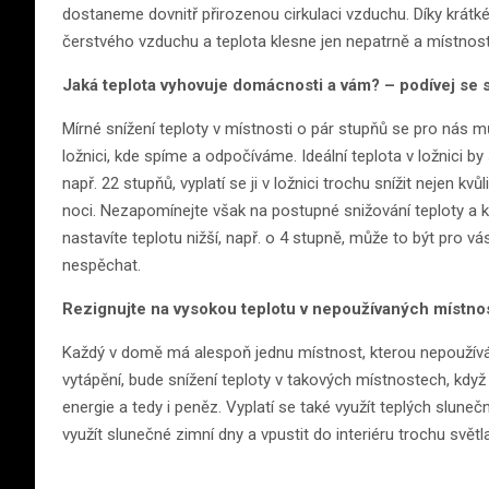
dostaneme dovnitř přirozenou cirkulaci vzduchu. Díky krátk
čerstvého vzduchu a teplota klesne jen nepatrně a místnos
Jaká teplota vyhovuje domácnosti a vám? – podívej se 
Mírné snížení teploty v místnosti o pár stupňů se pro nás 
ložnici, kde spíme a odpočíváme. Ideální teplota v ložnici 
např. 22 stupňů, vyplatí se ji v ložnici trochu snížit nejen kv
noci. Nezapomínejte však na postupné snižování teploty a k
nastavíte teplotu nižší, např. o 4 stupně, může to být pro v
nespěchat.
Rezignujte na vysokou teplotu v nepoužívaných místno
Každý v domě má alespoň jednu místnost, kterou nepoužívá 
vytápění, bude snížení teploty v takových místnostech, kdy
energie a tedy i peněz. Vyplatí se také využít teplých slunečn
využít slunečné zimní dny a vpustit do interiéru trochu svě