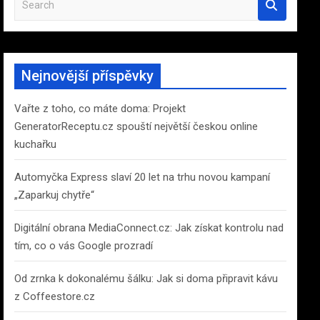
e
a
r
c
Nejnovější příspěvky
h
Vařte z toho, co máte doma: Projekt
GeneratorReceptu.cz spouští největší českou online
kuchařku
Automyčka Express slaví 20 let na trhu novou kampaní
„Zaparkuj chytře“
Digitální obrana MediaConnect.cz: Jak získat kontrolu nad
tím, co o vás Google prozradí
Od zrnka k dokonalému šálku: Jak si doma připravit kávu
z Coffeestore.cz