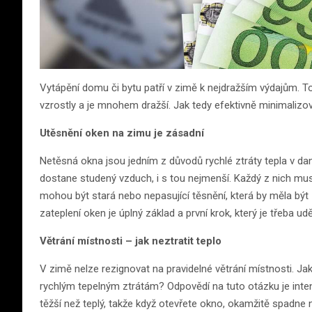
Vytápění domu či bytu patří v zimě k nejdražším výdajům. T
vzrostly a je mnohem dražší. Jak tedy efektivně minimalizova
Utěsnění oken na zimu je zásadní
Netěsná okna jsou jedním z důvodů rychlé ztráty tepla v dan
dostane studený vzduch, i s tou nejmenší. Každý z nich mus
mohou být stará nebo nepasující těsnění, která by měla bý
zateplení oken je úplný základ a první krok, který je třeba u
Větrání místnosti – jak neztratit teplo
V zimě nelze rezignovat na pravidelné větrání místnosti. Ja
rychlým tepelným ztrátám? Odpovědí na tuto otázku je intenzi
těžší než teplý, takže když otevřete okno, okamžitě spadne 