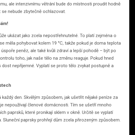
ému, ale intenzivnímu větrání bude do místnosti proudit hodně
t se nebude zbytečně ochlazovat.
sám!
může ukázat jako zcela nepostřehnutelné. To platí zejména o
by se měla pohybovat kolem 19 °C, takže pokud je doma teplota
ůli úspoře peněz, ale také kvůli zdraví a lepší pohodě – být po
ontrolu toho, jak naše tělo na změnu reaguje. Pokud hned
ás dost nepříjemné. Vyplatí se proto tělo zvykat postupně a
stech
každý den. Skvělým způsobem, jak ušetřit nějaké peníze za
ž je nepoužívají členové domácnosti. Tím se ušetří mnoho
ích paprsků, které pronikají sklem v okně. Určitě se vyplatí
tla. Sluneční paprsky prohřejí dům zcela přirozeným způsobem.