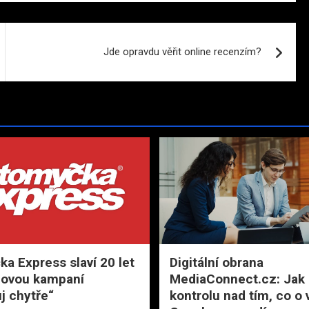
Jde opravdu věřit online recenzím?
a Express slaví 20 let
Digitální obrana
novou kampaní
MediaConnect.cz: Jak 
j chytře“
kontrolu nad tím, co o 