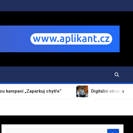
Zaparkuj chytře“
Digitální obrana MediaConnect.cz
S