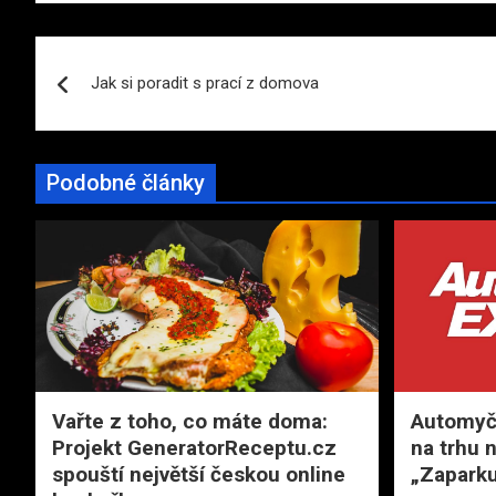
Navigace
Jak si poradit s prací z domova
pro
příspěvek
Podobné články
Vařte z toho, co máte doma:
Automyčk
Projekt GeneratorReceptu.cz
na trhu 
spouští největší českou online
„Zaparku