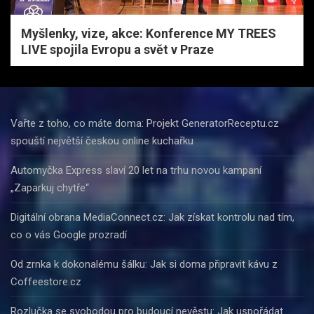
Myšlenky, vize, akce: Konference MY TREES
LIVE spojila Evropu a svět v Praze
Vařte z toho, co máte doma: Projekt GeneratorReceptu.cz
spouští největší českou online kuchařku
Automyčka Express slaví 20 let na trhu novou kampaní
„Zaparkuj chytře“
Digitální obrana MediaConnect.cz: Jak získat kontrolu nad tím,
co o vás Google prozradí
Od zrnka k dokonalému šálku: Jak si doma připravit kávu z
Coffeestore.cz
Rozlučka se svobodou pro budoucí nevěstu: Jak uspořádat