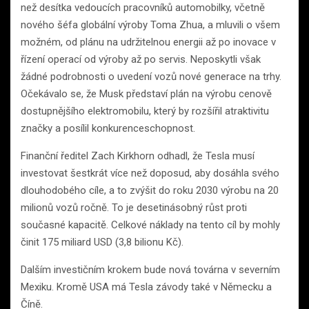
než desítka vedoucích pracovníků automobilky, včetně
nového šéfa globální výroby Toma Zhua, a mluvili o všem
možném, od plánu na udržitelnou energii až po inovace v
řízení operací od výroby až po servis. Neposkytli však
žádné podrobnosti o uvedení vozů nové generace na trhy.
Očekávalo se, že Musk představí plán na výrobu cenově
dostupnějšího elektromobilu, který by rozšířil atraktivitu
značky a posílil konkurenceschopnost.
Finanční ředitel Zach Kirkhorn odhadl, že Tesla musí
investovat šestkrát více než doposud, aby dosáhla svého
dlouhodobého cíle, a to zvýšit do roku 2030 výrobu na 20
milionů vozů ročně. To je desetinásobný růst proti
současné kapacitě. Celkové náklady na tento cíl by mohly
činit 175 miliard USD (3,8 bilionu Kč).
Dalším investičním krokem bude nová továrna v severním
Mexiku. Kromě USA má Tesla závody také v Německu a
Číně.