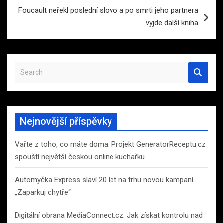
Foucault neřekl poslední slovo a po smrti jeho partnera
vyjde další kniha
S
e
a
r
c
Nejnovější příspěvky
h
Vařte z toho, co máte doma: Projekt GeneratorReceptu.cz
spouští největší českou online kuchařku
Automyčka Express slaví 20 let na trhu novou kampaní
„Zaparkuj chytře“
Digitální obrana MediaConnect.cz: Jak získat kontrolu nad