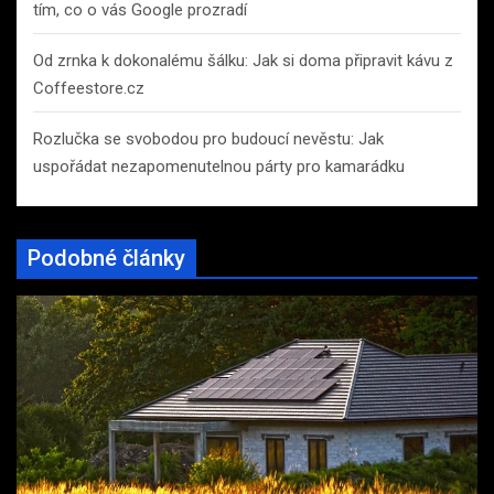
tím, co o vás Google prozradí
Od zrnka k dokonalému šálku: Jak si doma připravit kávu z
Coffeestore.cz
Rozlučka se svobodou pro budoucí nevěstu: Jak
uspořádat nezapomenutelnou párty pro kamarádku
Podobné články