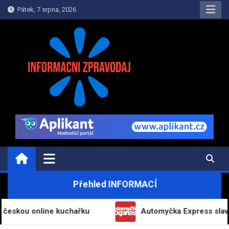
Skip
Pátek, 7 srpna, 2026
to
content
INFORMAČNÍ-ZPRAVODAJ.CZ
Informace a zpravodajství on-line
Přehled INFORMACÍ
online kuchařku
Automyčka Express slaví 20 let n