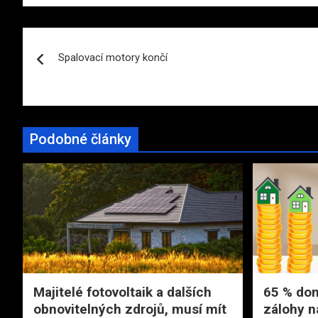
Navigace
Spalovací motory končí
pro
příspěvek
Podobné články
Majitelé fotovoltaik a dalších
65 % dom
obnovitelných zdrojů, musí mít
zálohy n