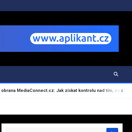
ediaConnect.cz: Jak získat kontrolu nad tím, co o vás Google p
S