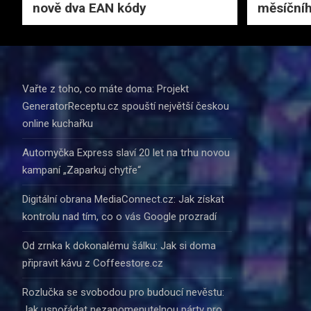
nově dva EAN kódy
měsíčníh
Vařte z toho, co máte doma: Projekt
GeneratorReceptu.cz spouští největší českou
online kuchařku
Automyčka Express slaví 20 let na trhu novou
kampaní „Zaparkuj chytře“
Digitální obrana MediaConnect.cz: Jak získat
kontrolu nad tím, co o vás Google prozradí
Od zrnka k dokonalému šálku: Jak si doma
připravit kávu z Coffeestore.cz
Rozlučka se svobodou pro budoucí nevěstu:
Jak uspořádat nezapomenutelnou párty pro