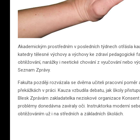
Akademickým prostředním v posledních týdnech otřásla kauza
katedry tělesné výchovy a výchovy ke zdraví pedagogické fa
obtěžování, narážky i neetické chování z vyučování nebo vý
Seznam Zprávy.
Fakulta později rozvázala se dvěma učiteli pracovní poměr a
překážkách v práci. Kauza vzbudila debatu, jak školy přistupu
Blesk Zprávám zakladatelka neziskové organizace Konsent 
problémy donedávna zavíraly oči. Instruktorka moderní seb
obtěžováním už i na středních a základních školách.