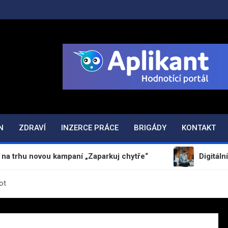
ODAJ.CZ
N
ZDRAVÍ
INZERCE PRÁCE
BRIGÁDY
KONTAKT
ovou kampaní „Zaparkuj chytře“
Digitální obrana M
ot