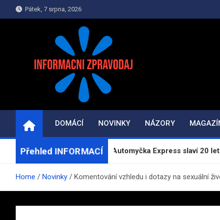
Skip
Pátek, 7 srpna, 2026
to
content
INFORMAČNÍ-ZPRAV
Informace a zpravodajství on-line
DOMÁCÍ
NOVINKY
NÁZORY
MAGAZÍ
Přehled INFORMACÍ
kuchařku
Automyčka Express slaví 20 let na trhu n
Home
Novinky
Komentování vzhledu i dotazy na sexuální živ