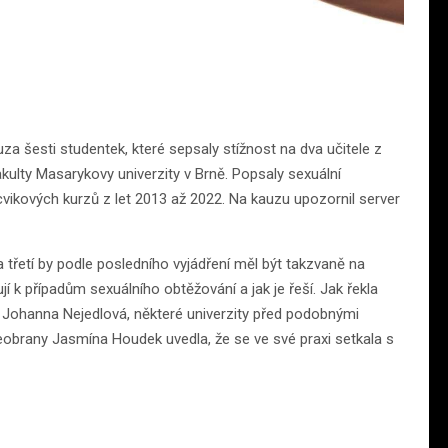
 šesti studentek, které sepsaly stížnost na dva učitele z
kulty Masarykovy univerzity v Brně. Popsaly sexuální
cvikových kurzů z let 2013 až 2022. Na kauzu upozornil server
 třetí by podle posledního vyjádření měl být takzvaně na
jí k případům sexuálního obtěžování a jak je řeší. Jak řekla
Johanna Nejedlová, některé univerzity před podobnými
eobrany Jasmína Houdek uvedla, že se ve své praxi setkala s