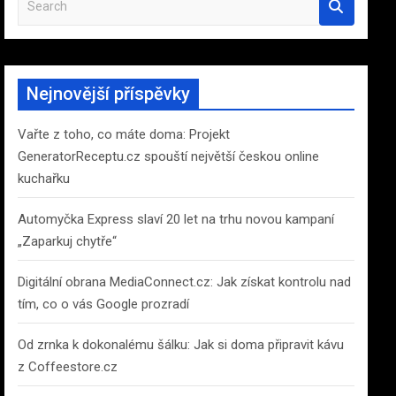
e
a
r
c
Nejnovější příspěvky
h
Vařte z toho, co máte doma: Projekt
GeneratorReceptu.cz spouští největší českou online
kuchařku
Automyčka Express slaví 20 let na trhu novou kampaní
„Zaparkuj chytře“
Digitální obrana MediaConnect.cz: Jak získat kontrolu nad
tím, co o vás Google prozradí
Od zrnka k dokonalému šálku: Jak si doma připravit kávu
z Coffeestore.cz