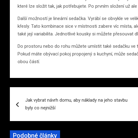
které lze složit tak, jak potřebujete. Po prvním složení už 
Další možností je lineární sedačka. Vyrábí se obvykle ve vel
křesly. Tato kombinace sice v místnosti zabere víc místa, a
také její variabilita. Jednotlivé kousky si můžete přesouvat d
Do prostoru nebo do rohu můžete umístit také sedačku ve tva
Pokud máte obývací pokoj propojený s kuchyní, může sedačka
obou částí.
Navigace
Jak vybrat návrh domu, aby náklady na jeho stavbu
pro
byly co nejnižší
příspěvek
Podobné články