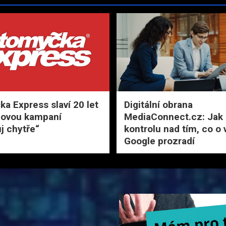
a Express slaví 20 let
Digitální obrana
novou kampaní
MediaConnect.cz: Jak 
j chytře“
kontrolu nad tím, co o 
Google prozradí