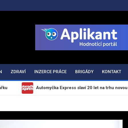
ODAJ.CZ
N
ZDRAVÍ
INZERCE PRÁCE
BRIGÁDY
KONTAKT
Automyčka Express slaví 20 let na trhu novou kampaní „Zap