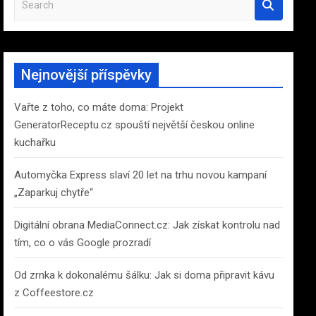
e
a
r
c
Nejnovější příspěvky
h
Vařte z toho, co máte doma: Projekt
GeneratorReceptu.cz spouští největší českou online
kuchařku
Automyčka Express slaví 20 let na trhu novou kampaní
„Zaparkuj chytře“
Digitální obrana MediaConnect.cz: Jak získat kontrolu nad
tím, co o vás Google prozradí
Od zrnka k dokonalému šálku: Jak si doma připravit kávu
z Coffeestore.cz