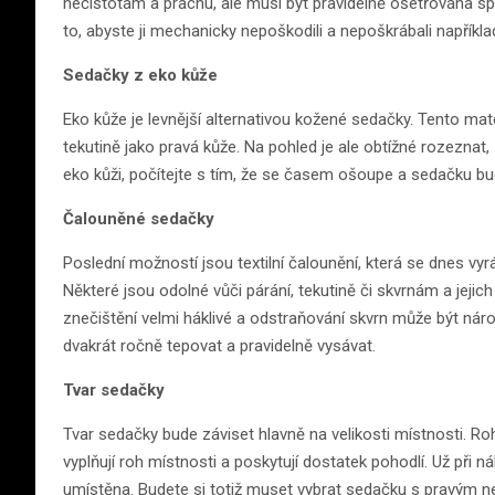
nečistotám a prachu, ale musí být pravidelně ošetřována spe
to, abyste ji mechanicky nepoškodili a nepoškrábali napříkl
Sedačky z eko kůže
Eko kůže je levnější alternativou kožené sedačky. Tento mat
tekutině jako pravá kůže. Na pohled je ale obtížné rozezna
eko kůži, počítejte s tím, že se časem ošoupe a sedačku bu
Čalouněné sedačky
Poslední možností jsou textilní čalounění, která se dnes vy
Některé jsou odolné vůči párání, tekutině či skvrnám a jejic
znečištění velmi háklivé a odstraňování skvrn může být ná
dvakrát ročně tepovat a pravidelně vysávat.
Tvar sedačky
Tvar sedačky bude záviset hlavně na velikosti místnosti. R
vyplňují roh místnosti a poskytují dostatek pohodlí. Už při 
umístěna. Budete si totiž muset vybrat sedačku s pravým n