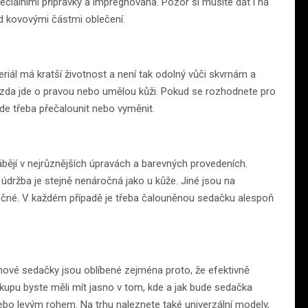
ciálními přípravky a impregnována. Pozor si musíte dát i na
ad kovovými částmi oblečení.
eriál má kratší životnost a není tak odolný vůči skvrnám a
t, zda jde o pravou nebo umělou kůži. Pokud se rozhodnete pro
de třeba přečalounit nebo vyměnit.
rábějí v nejrůznějších úpravách a barevných provedeních.
h údržba je stejně nenáročná jako u kůže. Jiné jsou na
ročné. V každém případě je třeba čalouněnou sedačku alespoň
ohové sedačky jsou oblíbené zejména proto, že efektivně
nákupu byste měli mít jasno v tom, kde a jak bude sedačka
ebo levým rohem. Na trhu naleznete také univerzální modely,