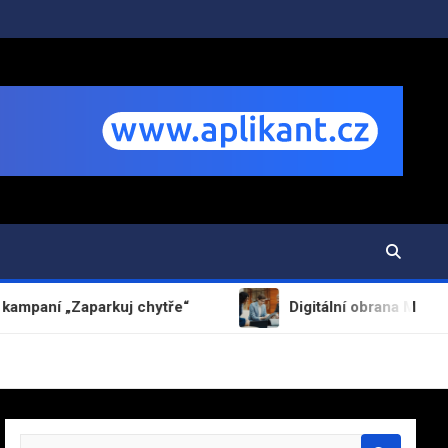
arkuj chytře“
Digitální obrana MediaConnect.cz: J
S