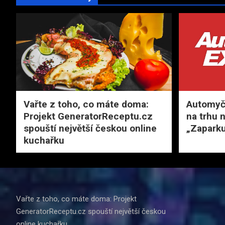
Vařte z toho, co máte doma:
Automyčk
Projekt GeneratorReceptu.cz
na trhu 
spouští největší českou online
„Zaparku
kuchařku
Vařte z toho, co máte doma: Projekt
GeneratorReceptu.cz spouští největší českou
online kuchařku