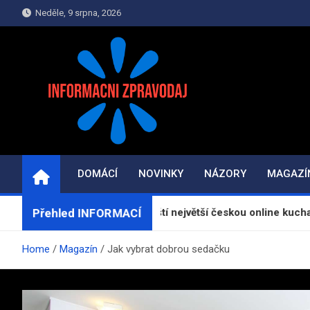
Skip
Neděle, 9 srpna, 2026
to
content
INFORMAČNÍ-ZPRAV
Informace a zpravodajství on-line
DOMÁCÍ
NOVINKY
NÁZORY
MAGAZÍ
Přehled INFORMACÍ
orReceptu.cz spouští největší českou online kuchařku
Home
Magazín
Jak vybrat dobrou sedačku