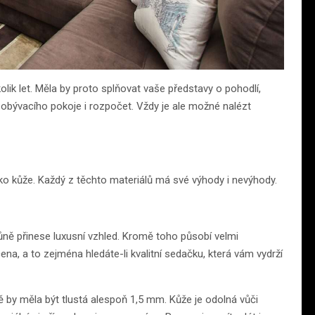
lik let. Měla by proto splňovat vaše představy o pohodlí,
t obývacího pokoje i rozpočet. Vždy je ale možné nalézt
eko kůže. Každý z těchto materiálů má své výhody i nevýhody.
ě přinese luxusní vzhled. Kromě toho působí velmi
na, a to zejména hledáte-li kvalitní sedačku, která vám vydrží
dě by měla být tlustá alespoň 1,5 mm. Kůže je odolná vůči