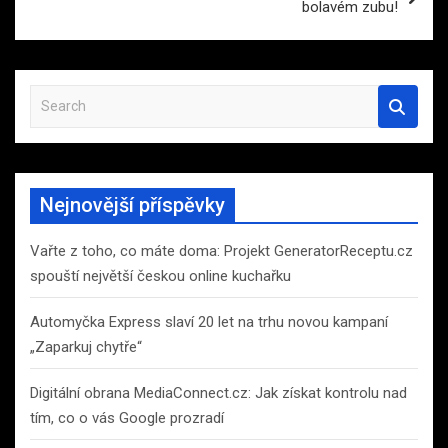
bolavém zubu!
S
e
a
r
c
Nejnovější příspěvky
h
Vařte z toho, co máte doma: Projekt GeneratorReceptu.cz
spouští největší českou online kuchařku
Automyčka Express slaví 20 let na trhu novou kampaní
„Zaparkuj chytře“
Digitální obrana MediaConnect.cz: Jak získat kontrolu nad
tím, co o vás Google prozradí