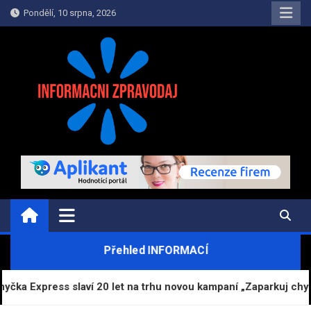
Skip
Pondělí, 10 srpna, 2026
to
content
INFORMAČNÍ-ZPRAVODAJ.CZ
Informace a zpravodajství on-line
Přehled INFORMACÍ
ss slaví 20 let na trhu novou kampaní „Zaparkuj chytře“