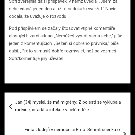
Sofi zveřejnila další příspěvek, v němž uvedla: „Jsem za
sebe vdaná jeden den a už to nedokážu vydržet.“ Navíc
dodala, že uvažuje o rozvodu!
Pod příspěvkem se začaly štosovat vtipné komentáře
glosující bizarní situaci.„Nemůžeš vystát sama sebe,“ píše
jeden z komentujících. „Sežeň si dobrého právníka,“ píše
další. „Proto si musíš dobře rozmyslet, než se vezmeš
Sofi,“komentuje jiný uživatel.
Navigace
Ján (34) myslel, že má migrény: Z bolestí se vyklubala
pro
mrtvice, infarkt a infekce v celém těle
příspěvek
Finta zlodějů v nemocnici Brno: Sehráli scénku o