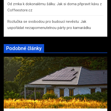
Od zrnka k dokonalému šálku: Jak si doma připravit kávu z
Coffeestore.cz
Rozlučka se svobodou pro budoucí nevěstu: Jak
uspořádat nezapomenutelnou párty pro kamarádku
Podobné články