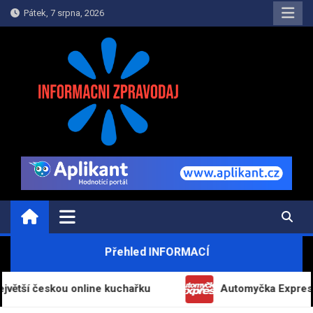
Skip
Pátek, 7 srpna, 2026
to
content
INFORMAČNÍ-ZPRAVODAJ.CZ
Informace a zpravodajství on-line
Přehled INFORMACÍ
eskou online kuchařku
Automyčka Express slaví 20 