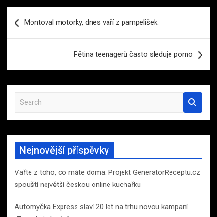
Navigace
Montoval motorky, dnes vaří z pampelišek.
pro
příspěvek
Pětina teenagerů často sleduje porno
S
e
a
r
c
Nejnovější příspěvky
h
Vařte z toho, co máte doma: Projekt GeneratorReceptu.cz
spouští největší českou online kuchařku
Automyčka Express slaví 20 let na trhu novou kampaní