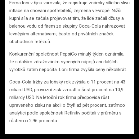
Firma loni v říjnu varovala, že registruje známky sílícího vlivu
inflace na chování spotřebitelů, zejména v Evropě. Nižší
kupní síla se začala projevovat tím, že lidé začali džusy a
balenou vodu od firem ze skupiny Coca-Cola nahrazovat
levnějšími alternativami, často od privátních značek
obchodních řetězců.
Konkurenční společnost PepsiCo minulý týden oznámila,
že s dalším zdražováním sycených nápojů ani dalších
výrobků zatím nepočítá. Loni firma zvýšila ceny několikrát.
Coca-Cola tržby za loňský rok zvýšila o 11 procent na 43
miliard USD, provozní zisk vzrostl o šest procent na 10,9
miliardy USD. Na letošní rok firma předpovídá růst
upraveného zisku na akcii o čtyři až pět procent, zatímco
analytici podle společnosti Refinitiv počítali v průměru s
růstem o 2,96 procenta