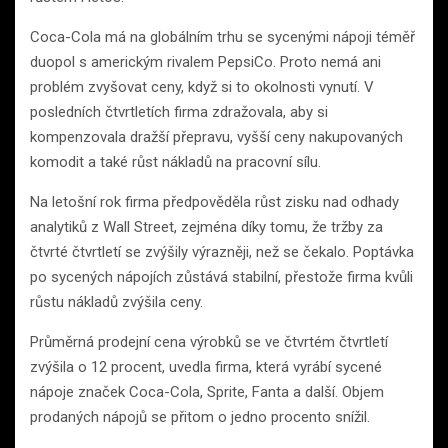
Coca-Cola má na globálním trhu se sycenými nápoji téměř
duopol s americkým rivalem PepsiCo. Proto nemá ani
problém zvyšovat ceny, když si to okolnosti vynutí. V
posledních čtvrtletích firma zdražovala, aby si
kompenzovala dražší přepravu, vyšší ceny nakupovaných
komodit a také růst nákladů na pracovní sílu.
Na letošní rok firma předpověděla růst zisku nad odhady
analytiků z Wall Street, zejména díky tomu, že tržby za
čtvrté čtvrtletí se zvýšily výrazněji, než se čekalo. Poptávka
po sycených nápojích zůstává stabilní, přestože firma kvůli
růstu nákladů zvýšila ceny.
Průměrná prodejní cena výrobků se ve čtvrtém čtvrtletí
zvýšila o 12 procent, uvedla firma, která vyrábí sycené
nápoje značek Coca-Cola, Sprite, Fanta a další. Objem
prodaných nápojů se přitom o jedno procento snížil.