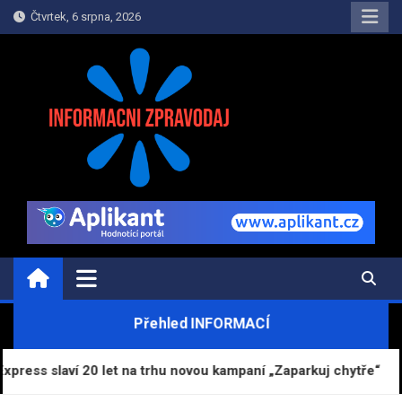
Skip
Čtvrtek, 6 srpna, 2026
to
content
INFORMAČNÍ-ZPRAVODAJ.CZ
Informace a zpravodajství on-line
Přehled INFORMACÍ
laví 20 let na trhu novou kampaní „Zaparkuj chytře“