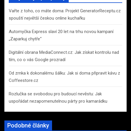
h
Vařte z toho, co máte doma: Projekt GeneratorReceptu.cz
spouští největší českou online kuchařku
Automyčka Express slaví 20 let na trhu novou kampaní
„Zaparkuj chytře“
Digitální obrana MediaConnect.cz: Jak získat kontrolu nad
tím, co o vás Google prozradí
Od zrnka k dokonalému šálku: Jak si doma připravit kávu z
Coffeestore.cz
Rozlučka se svobodou pro budoucí nevěstu: Jak
uspořádat nezapomenutelnou párty pro kamarádku
Podobné články