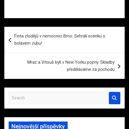
Navigace
Finta zlodějů v nemocnici Brno: Sehráli scénku o
pro
bolavém zubu!
příspěvek
Mraz a Vitouš byli v New Yorku pojmy. Skladby
předěláváme za pochodu
S
e
a
r
c
Nejnovější příspěvky