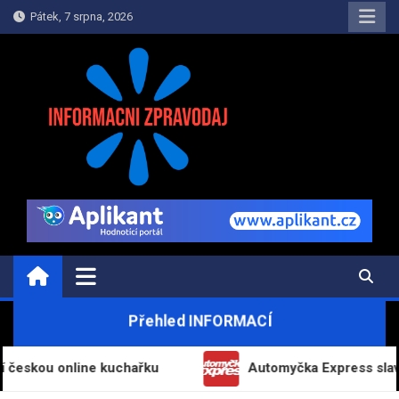
Skip
Pátek, 7 srpna, 2026
to
content
INFORMAČNÍ-ZPRAVODAJ.CZ
Informace a zpravodajství on-line
Přehled INFORMACÍ
 online kuchařku
Automyčka Express slaví 20 let 