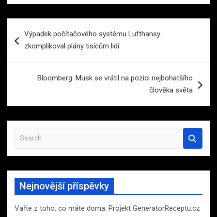
Navigace
Výpadek počítačového systému Lufthansy
pro
zkomplikoval plány tisícům lidí
příspěvek
Bloomberg: Musk se vrátil na pozici nejbohatšího
člověka světa
S
e
a
r
c
Nejnovější příspěvky
h
Vařte z toho, co máte doma: Projekt GeneratorReceptu.cz