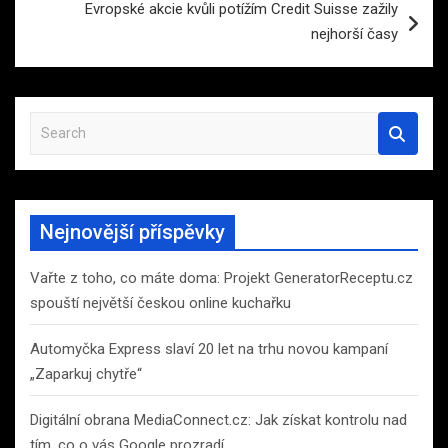
Evropské akcie kvůli potížím Credit Suisse zažily
nejhorší časy
S
e
a
r
c
Nejnovější příspěvky
h
Vařte z toho, co máte doma: Projekt GeneratorReceptu.cz
spouští největší českou online kuchařku
Automyčka Express slaví 20 let na trhu novou kampaní
„Zaparkuj chytře“
Digitální obrana MediaConnect.cz: Jak získat kontrolu nad
tím, co o vás Google prozradí