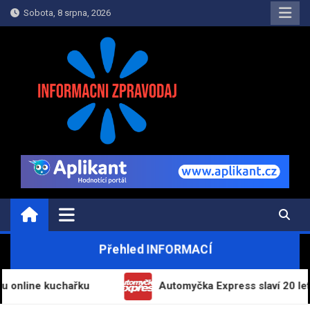
Skip
Sobota, 8 srpna, 2026
to
content
INFORMAČNÍ-ZPRAVODAJ.CZ
Informace a zpravodajství on-line
Přehled INFORMACÍ
e kuchařku
Automyčka Express slaví 20 let na trhu