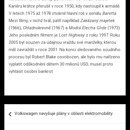
Kariéru krátce přerušil v roce 1950, kdy nastoupil k armádě.
V letech 1975 až 1978 ztvárnil hlavní roli v seriálu
Baretta
.
Mezi filmy, v nichž hrál, patří například
Zakázaný majetek
(1966),
Chladnokrevně
(1967) a
Modrá Electra Glide
(1973).
Jeho posledním filmem je
Lost Highway
z roku 1997. Roku
2005 byl souzen za údajnou vraždu své manželky, kterou
měl zavraždit v roce 2001. Na konci sledovaného soudního
procesu byl Robert Blake osvobozen, ale bylo mu nařízeno
vyplatit odškodnění dětem 30 milionů USD, musel proto
vyhlásit osobní bankrot
Navigace
Volkswagen navyšuje plány v oblasti elektromobility
pro
příspěvek